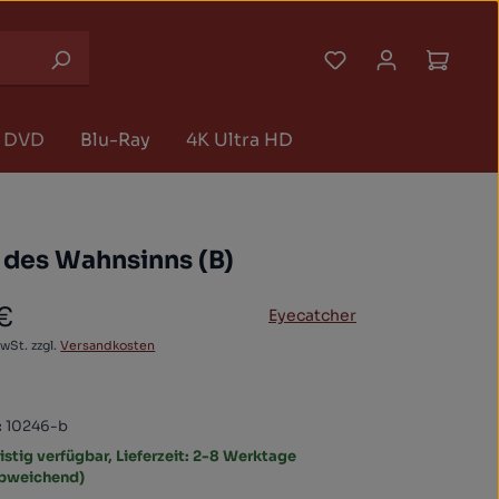
Du hast 0 Produk
Waren
DVD
Blu-Ray
4K Ultra HD
 des Wahnsinns (B)
 €
Eyecatcher
 Preis:
MwSt. zzgl.
Versandkosten
:
10246-b
istig verfügbar, Lieferzeit: 2-8 Werktage
abweichend)