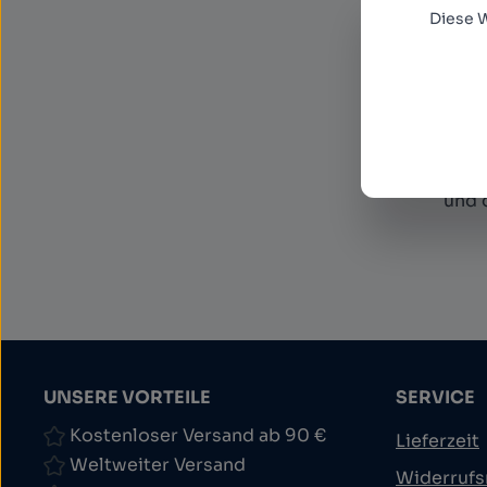
E-Mail
News
Diese 
Diese S
Datensc
Datens
Ich 
und 
UNSERE VORTEILE
SERVICE
Kostenloser Versand ab 90 €
Lieferzeit
Weltweiter Versand
Widerrufs