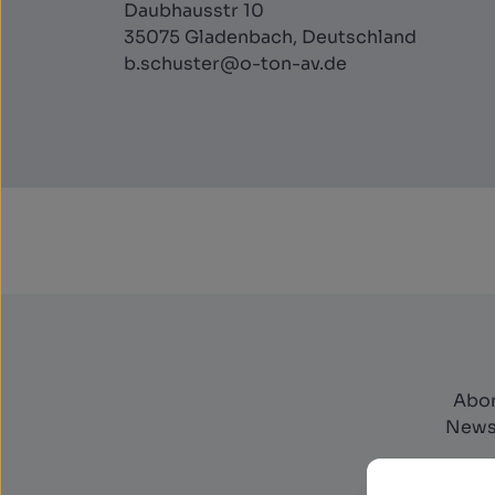
Daubhausstr 10
35075 Gladenbach, Deutschland
b.schuster@o-ton-av.de
Abon
Newsl