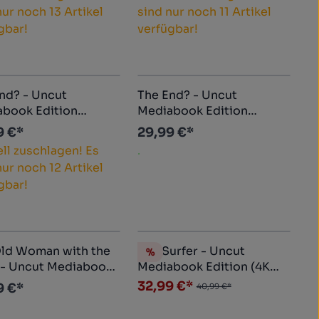
nur noch 13 Artikel
sind nur noch 11 Artikel
gbar!
verfügbar!
nd? - Uncut
The End? - Uncut
book Edition
Mediabook Edition
blu-ray) (A)
(DVD+blu-ray) (B)
9 €*
29,99 €*
ll zuschlagen! Es
.
nur noch 12 Artikel
gbar!
ld Woman with the
The Surfer - Uncut
%
Rabatt
 - Uncut Mediabook
Mediabook Edition (4K
HD+blu-
Ultra HD+blu-ray+DVD)
32,99 €*
9 €*
40,99 €*
D)
(B)