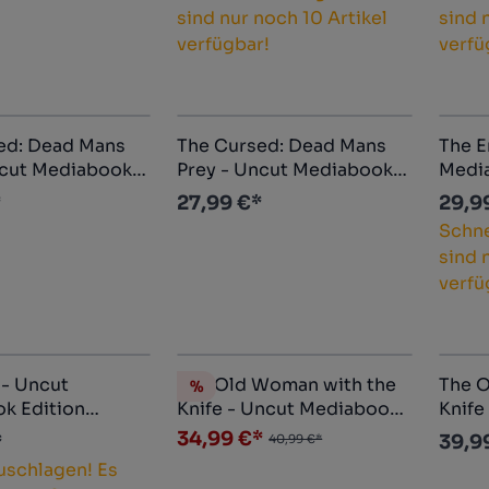
sind nur noch 10 Artikel
sind 
verfügbar!
verfü
ed: Dead Mans
The Cursed: Dead Mans
The E
ncut Mediabook
Prey - Uncut Mediabook
Media
ition (DVD+blu-ray) (A)
Edition (DVD+blu-ray) (D)
(DVD+
*
27,99 €*
29,9
Schne
sind 
verfü
 - Uncut
The Old Woman with the
The O
%
Rabatt
k Edition
Knife - Uncut Mediabook
Knife
-ray) (C)
Edition (4K Ultra HD+blu-
Edition (4K Ultra 
34,99 €*
*
39,9
40,99 €*
ray) (C)
ray) (
uschlagen! Es