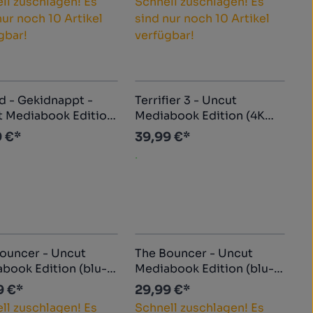
ll zuschlagen! Es
Schnell zuschlagen! Es
nur noch 10 Artikel
sind nur noch 10 Artikel
gbar!
verfügbar!
d - Gekidnappt -
Terrifier 3 - Uncut
 Mediabook Edition
Mediabook Edition (4K
blu-ray) (Cover B-
Ultra HD+blu-ray+DVD)
9 €*
39,99 €*
)
(L)
.
ouncer - Uncut
The Bouncer - Uncut
ook Edition (blu-
Mediabook Edition (blu-
C)
ray) (D)
9 €*
29,99 €*
ll zuschlagen! Es
Schnell zuschlagen! Es