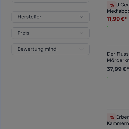
Dead Cen
%
Rabatt
Mediaboo
Hersteller
(DVD+blu-
11,99 €*
.
Preis
Bewertung mind.
Der Fluss
Mörderkr
Mediabook 
37,99 €
Ultra HD+
.
Die Erbe
%
Rabatt
Kammern 