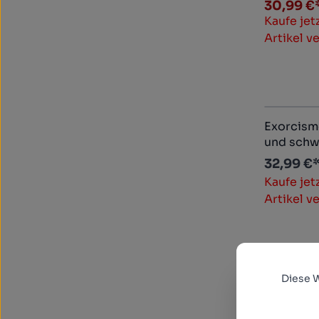
Uncut Me
30,99 €
(DVD+blu
Kaufe jet
Artikel v
Exorcism
und schw
Uncut Me
32,99 €
(blu-ray) 
Kaufe jet
Artikel v
Diese 
Happy - 
Staffel 1
Mediaboo