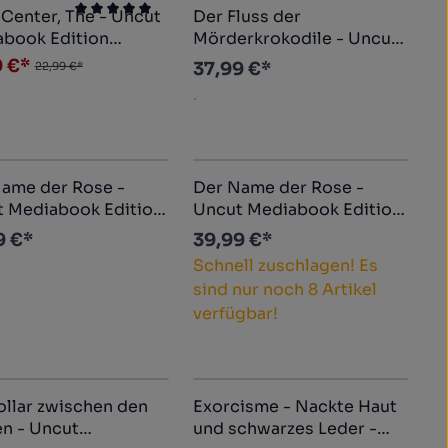
n
ewertung von 5 von 5 Sternen
Durchschnittliche Bewertung von 5 von 5 Ste
Center, The - Uncut
Der Fluss der
att
book Edition
Mörderkrokodile - Uncut
blu-ray) (C)
Mediabook Edition (4K
9 €*
37,99 €*
22,99 €*
Ultra HD+blu-ray) (C)
.
ame der Rose -
Der Name der Rose -
 Mediabook Edition
Uncut Mediabook Edition
ltra HD+blu-ray) (C)
(4K Ultra HD+blu-ray) (E)
9 €*
39,99 €*
Schnell zuschlagen! Es
sind nur noch 8 Artikel
verfügbar!
ollar zwischen den
Exorcisme - Nackte Haut
att
ncut
und schwarzes Leder -