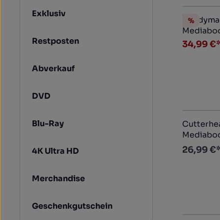
Exklusiv
Candyman
%
Rabatt
Mediabook 
Restposten
Ultra HD+
34,99 €
Abverkauf
DVD
Blu-Ray
Cutterhe
Mediaboo
(DVD+blu-
26,99 €
4K Ultra HD
Merchandise
Geschenkgutschein