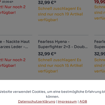
diabook Edition
(DVD+blu-ray) (B)
Media
*
19,9
32,99 €*
37,99 €*
-ray) (C)
(DVD+
zt! Nur noch 2
Schne
Schnell zuschlagen! Es
erfügbar!
sind 
sind nur noch 19 Artikel
verfü
verfügbar!
e - Nackte Haut
Fearless Hyena -
Fearl
arzes Leder -
Superfighter 2+3 - Double
Super
diabook Edition
Feature - Uncut
Featu
*
32,99 €*
32,9
(C)
Mediabook Edition (blu-
Mediab
zt! Nur noch 2
Schnell zuschlagen! Es
Schne
ray) (A)
ray) (
erfügbar!
sind nur noch 15 Artikel
sind 
verfügbar!
verfü
Website verwendet Cookies, um eine bestmögliche Erfahrung bi
Double Feature -
Happy - Staffel 2 - Uncut
Insel
%
Rab
können.
+2 - Uncut
Mediabook Edition (blu-
Uncut
Datenschutzerklärung
|
Impressum
|
AGB
k Edition (blu-
ray) (C)
(DVD+
29,9