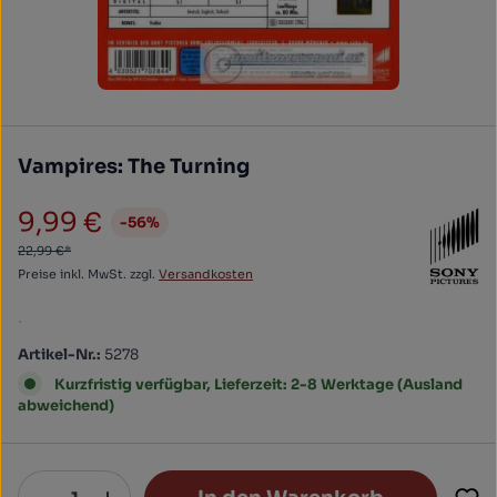
Vampires: The Turning
9,99 €
-56%
Verkaufspreis:
22,99 €*
Preise inkl. MwSt. zzgl.
Versandkosten
.
Artikel-Nr.:
5278
Kurzfristig verfügbar, Lieferzeit: 2-8 Werktage (Ausland
abweichend)