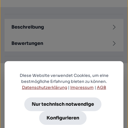
Beschreibung
Bewertungen
Produktgalerie überspringen
Diese Website verwendet Cookies, um eine
Kunden kauften auch
bestmögliche Erfahrung bieten zu können.
Datenschutzerklärung
|
Impressum
|
AGB
Durchschnitt
Devils Rock, The - Uncut Mediabook Edition
Nur technisch notwendige
(DVD+blu-ray)
32,99 €*
Konfigurieren
.