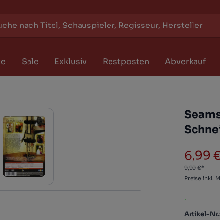
te
Sale
Exklusiv
Restposten
Abverkauf
Seamst
Schne
6,99 
Verkaufs
9,99 €*
Preise inkl. 
.
Artikel-Nr.