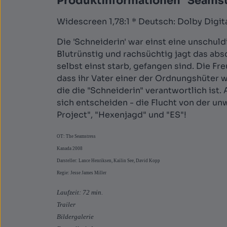
Produktinformationen "Seamstr
Widescreen 1,78:1 * Deutsch: Dolby Digital
Die 'Schneiderin' war einst eine unschul
Blutrünstig und rachsüchtig jagt das abs
selbst einst starb, gefangen sind. Die Fr
dass ihr Vater einer der Ordnungshüter w
die die "Schneiderin" verantwortlich ist
sich entscheiden - die Flucht von der un
Project", "Hexenjagd" und "ES"!
OT: The Seamstress
Kanada 2008
Darsteller: Lance Henriksen, Kailin See, David Kopp
Regie: Jesse James Miller
Laufzeit: 72 min.
Trailer
Bildergalerie