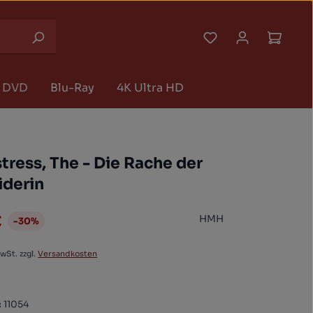
Du hast 0 Produk
Waren
DVD
Blu-Ray
4K Ultra HD
ress, The - Die Rache der
iderin
€
HMH
-30%
preis:
MwSt. zzgl.
Versandkosten
:
11054