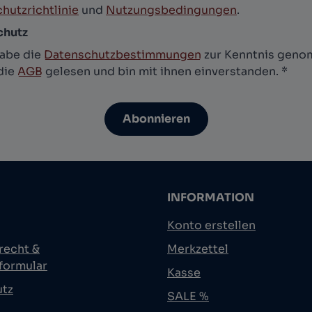
hutzrichtlinie
und
Nutzungsbedingungen
.
chutz
habe die
Datenschutzbestimmungen
zur Kenntnis gen
die
AGB
gelesen und bin mit ihnen einverstanden.
*
Abonnieren
INFORMATION
Konto erstellen
recht &
Merkzettel
formular
Kasse
utz
SALE %