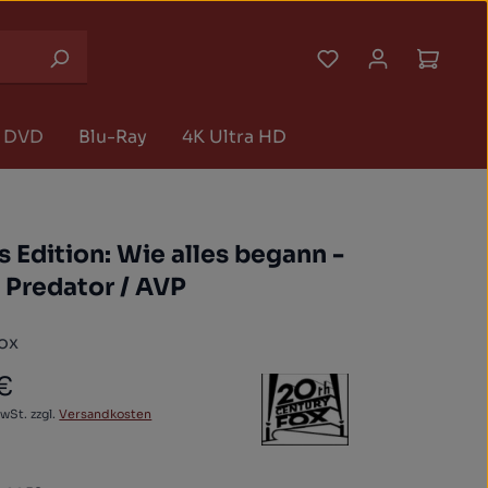
Du hast 0 Produk
Waren
DVD
Blu-Ray
4K Ultra HD
s Edition: Wie alles begann -
/ Predator / AVP
ox
 €
 Preis:
MwSt. zzgl.
Versandkosten