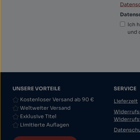
Datensc
Datens
Ich 
und 
UNSERE VORTEILE
SERVICE
Kostenloser Versand ab 90 €
Lieferzeit
Weltweiter Versand
Widerrufs
Exklusive Titel
Widerrufs
Limitierte Auflagen
Datensch