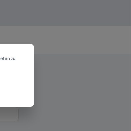
eten zu
enden
r neue