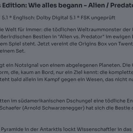
dition: Wie alles begann - Alien / Predat
5.1 * Englisch: Dolby Digital 5.1 * FSK ungeprüft
die Welt für immer: die tödlichen Weltraummonster der
ußerirdischen Bestien in "Alien vs. Predator" im ewige
m Spiel steht. Jetzt vereint die Origins Box von Twe
einem Set.
 ein Notsignal von einem abgelegenen Planeten. Die C
rm, die, kaum an Bord, nur ein Ziel kennt: die komplet
ht bald allein im Kampf gegen ein Wesen, das nicht nu
mitten im südamerikanischen Dschungel eine tödliche En
 Schaefer (Arnold Schwarzenegger) hat sich die Bestie
 Pyramide in der Antarktis lockt Wissenschaftler in das