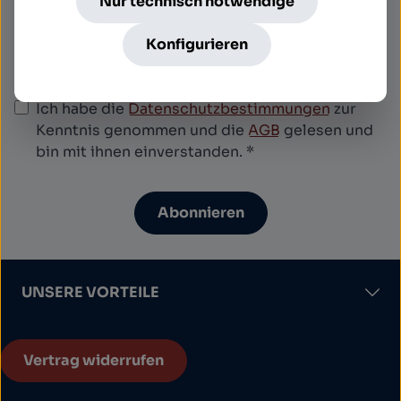
Nur technisch notwendige
Diese Seite ist durch reCAPTCHA geschützt und
es gelten die
Datenschutzrichtlinie
und
Konfigurieren
Nutzungsbedingungen
.
Datenschutz
Ich habe die
Datenschutzbestimmungen
zur
Kenntnis genommen und die
AGB
gelesen und
bin mit ihnen einverstanden.
*
Abonnieren
UNSERE VORTEILE
Vertrag widerrufen