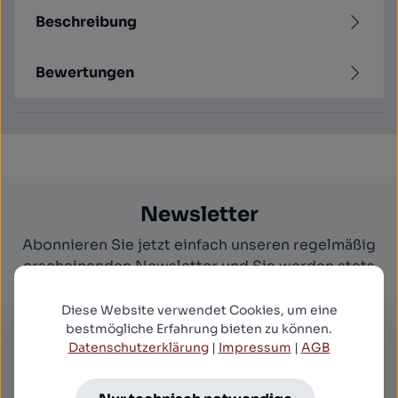
Beschreibung
Bewertungen
Newsletter
Abonnieren Sie jetzt einfach unseren regelmäßig
erscheinenden Newsletter und Sie werden stets
unter den Ersten sein, über neue Produkte und
Angebote informiert werden.
Diese Website verwendet Cookies, um eine
bestmögliche Erfahrung bieten zu können.
Datenschutzerklärung
|
Impressum
|
AGB
E-Mail-Adresse
*
Newsletter abonnieren