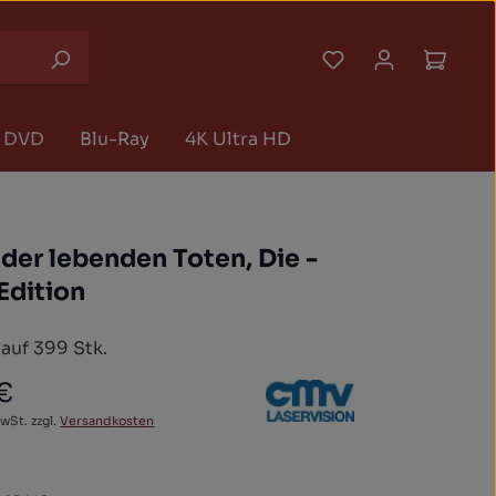
Du hast 0 Produk
Waren
DVD
Blu-Ray
4K Ultra HD
der lebenden Toten, Die -
Edition
 auf 399 Stk.
 €
 Preis:
MwSt. zzgl.
Versandkosten