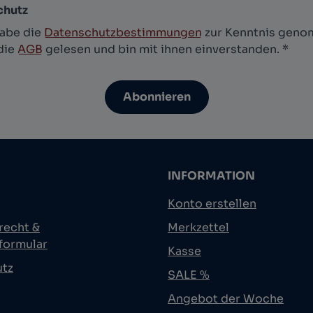
chutz
habe die
Datenschutzbestimmungen
zur Kenntnis gen
die
AGB
gelesen und bin mit ihnen einverstanden.
*
Abonnieren
INFORMATION
Konto erstellen
recht &
Merkzettel
formular
Kasse
utz
SALE %
Angebot der Woche