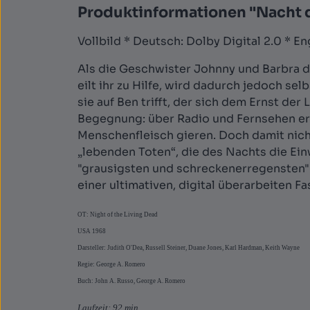
Produktinformationen "Nacht de
Vollbild * Deutsch: Dolby Digital 2.0 * En
Als die Geschwister Johnny und Barbra 
eilt ihr zu Hilfe, wird dadurch jedoch sel
sie auf Ben trifft, der sich dem Ernst de
Begegnung: über Radio und Fernsehen erf
Menschenfleisch gieren. Doch damit nicht g
„lebenden Toten“, die des Nachts die Ei
"grausigsten und schreckenerregensten" 
einer ultimativen, digital überarbeiten Fa
OT: Night of the Living Dead
USA 1968
Darsteller: Judith O'Dea, Russell Steiner, Duane Jones, Karl Hardman, Keith Wayne
Regie: George A. Romero
Buch: John A. Russo, George A. Romero
Laufzeit: 92 min.