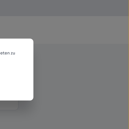
eten zu
enden
r neue