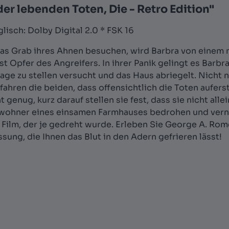
r lebenden Toten, Die - Retro Edition"
glisch: Dolby Digital 2.0 * FSK 16
das Grab ihres Ahnen besuchen, wird Barbra von einem
bst Opfer des Angreifers. In ihrer Panik gelingt es Barbr
r Lage zu stellen versucht und das Haus abriegelt. Nicht
ahren die beiden, dass offensichtlich die Toten aufer
enug, kurz darauf stellen sie fest, dass sie nicht allei
nwohner eines einsamen Farmhauses bedrohen und vernic
Film, der je gedreht wurde. Erleben Sie George A. Rom
ssung, die Ihnen das Blut in den Adern gefrieren lässt!