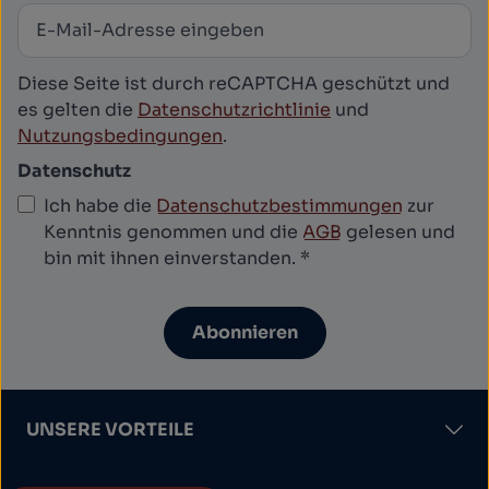
E-Mail-Adresse
*
Newsletter abonnieren
Diese Seite ist durch reCAPTCHA geschützt und
es gelten die
Datenschutzrichtlinie
und
Nutzungsbedingungen
.
Datenschutz
Ich habe die
Datenschutzbestimmungen
zur
Kenntnis genommen und die
AGB
gelesen und
bin mit ihnen einverstanden.
*
Abonnieren
UNSERE VORTEILE