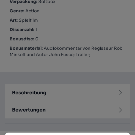
Verpackung:
Softbox
Genre:
Action
Art:
Spielfilm
Discanzahl:
1
Bonusdisc:
0
Bonusmaterial:
Audiokommentar von Regisseur Rob
Minkoff und Autor John Fusco; Trailer;
Beschreibung
Bewertungen