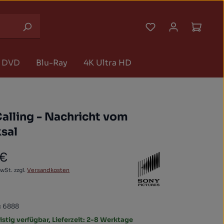
Du hast 0 Produk
Waren
DVD
Blu-Ray
4K Ultra HD
Calling - Nachricht vom
sal
 €
 Preis:
MwSt. zzgl.
Versandkosten
:
6888
istig verfügbar, Lieferzeit: 2-8 Werktage