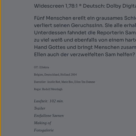
Widescreen 1,78:1 * Deutsch: Dolby Digita
Fünf Menschen ereilt ein grausames Schick
verliert seinen Geruchssinn. Sie alle erh
Unterdessen fahndet die Reporterin Sam, 
zu viel weiß und ebenfalls von einem hart
Hand Gottes und bringt Menschen zusamm
Ellen auch der verzweifelten Sam helfen?
OT: Ellektra
Belgien, Deutschland, Holland 2004
Darsteller: Axelle Red, Marie Bos, Ellen Ten Damme
Regie: Rudolf Mestdagh
Laufzeit: 102 min.
Trailer
Entfallene Szenen
Making of
Fotogalerie