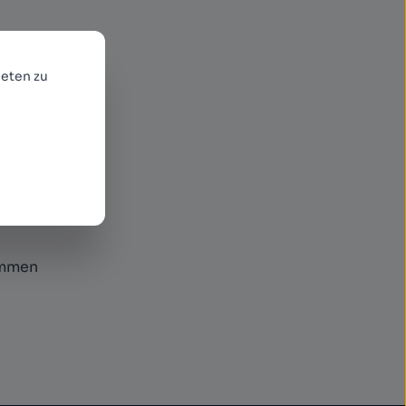
enden
r neue
eten zu
ommen