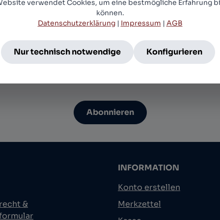
Website verwendet Cookies, um eine bestmögliche Erfahrung bi
können.
eite ist durch reCAPTCHA geschützt und es gelten die
Datenschutzerklärung
|
Impressum
|
AGB
hutzrichtlinie
und
Nutzungsbedingungen
.
chutz
Nur technisch notwendige
Konfigurieren
habe die
Datenschutzbestimmungen
zur Kenntnis gen
die
AGB
gelesen und bin mit ihnen einverstanden.
*
Abonnieren
INFORMATION
Konto erstellen
recht &
Merkzettel
formular