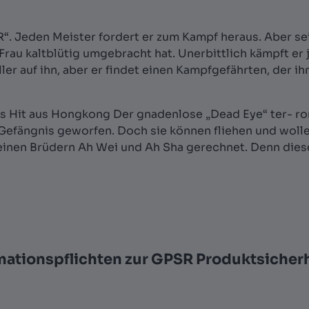
Jeden Meister fordert er zum Kampf heraus. Aber sein
Frau kaltblütig umgebracht hat. Unerbittlich kämpft er 
ller auf ihn, aber er findet einen Kampfgefährten, der ih
ts Hit aus Hongkong Der gnadenlose „Dead Eye“ ter- rori
s Gefängnis geworfen. Doch sie können fliehen und wol
einen Brüdern Ah Wei und Ah Sha gerechnet. Denn dies
mationspflichten zur GPSR Produktsicher