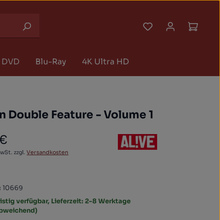
Du hast 0 Produk
Waren
DVD
Blu-Ray
4K Ultra HD
n Double Feature - Volume 1
 €
 Preis:
MwSt. zzgl.
Versandkosten
:
10669
istig verfügbar, Lieferzeit: 2-8 Werktage
abweichend)