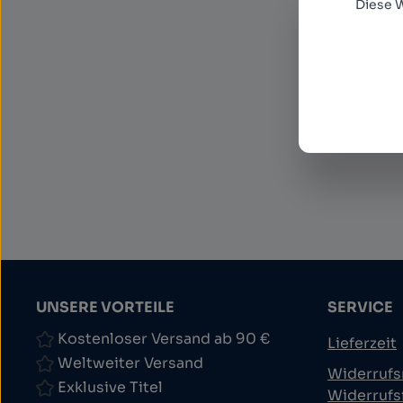
Diese 
Diese S
Datensc
Datens
Ich 
und 
UNSERE VORTEILE
SERVICE
Kostenloser Versand ab 90 €
Lieferzeit
Weltweiter Versand
Widerrufs
Exklusive Titel
Widerrufs