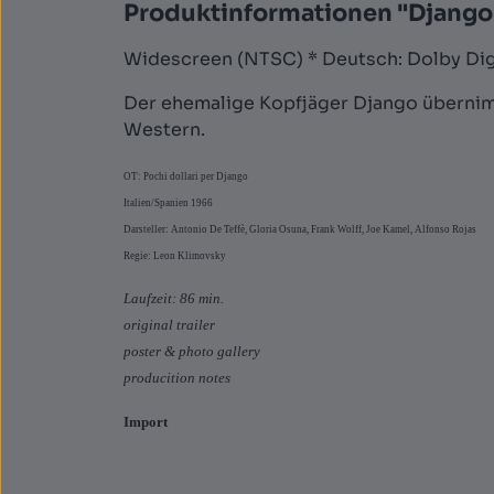
Produktinformationen "Django
Widescreen (NTSC) * Deutsch: Dolby Digi
Der ehemalige Kopfjäger Django übernim
Western.
OT: Pochi dollari per Django
Italien/Spanien 1966
Darsteller: Antonio De Teffè, Gloria Osuna, Frank Wolff, Joe Kamel, Alfonso Rojas
Regie: Leon Klimovsky
Laufzeit: 86 min.
original trailer
poster & photo gallery
producition notes
Import