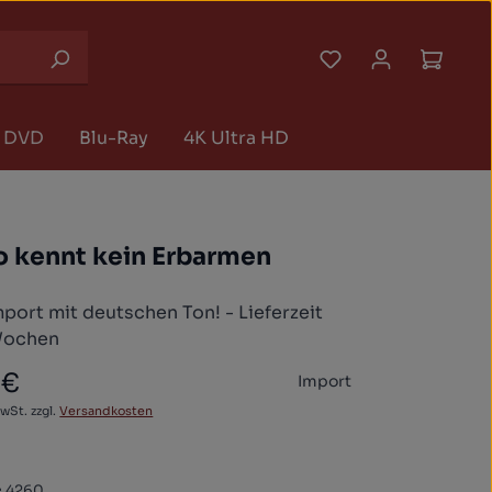
Du hast 0 Produk
Waren
DVD
Blu-Ray
4K Ultra HD
o kennt kein Erbarmen
port mit deutschen Ton! - Lieferzeit
Wochen
 €
Import
 Preis:
MwSt. zzgl.
Versandkosten
:
4260