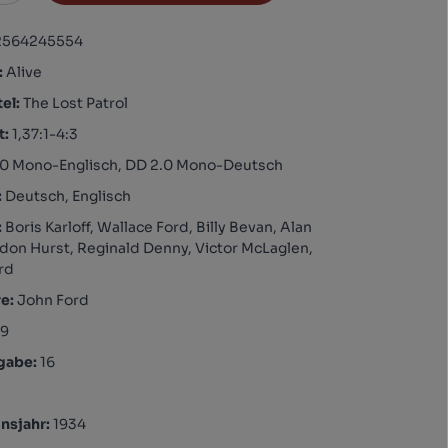
2564245554
:
Alive
tel:
The Lost Patrol
t:
1,37:1-4:3
.0 Mono-Englisch, DD 2.0 Mono-Deutsch
:
Deutsch, Englisch
:
Boris Karloff, Wallace Ford, Billy Bevan, Alan
ndon Hurst, Reginald Denny, Victor McLaglen,
rd
re:
John Ford
69
igabe:
16
A
nsjahr:
1934