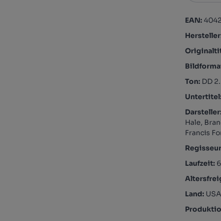
EAN:
404
Hersteller
Originalti
Bildforma
Ton:
DD 2
Untertitel
Darsteller
Hale, Bra
Francis Fo
Regisseu
Laufzeit:
Altersfre
Land:
US
Produktio