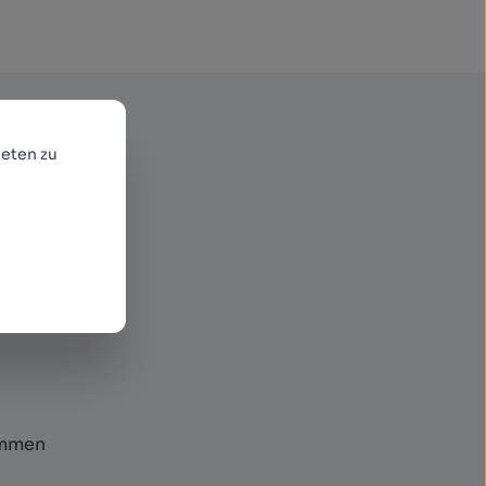
eten zu
enden
r neue
ommen