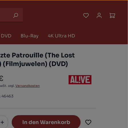
Du hast 0 Produk
Waren
DVD
Blu-Ray
4K Ultra HD
tzte Patrouille (The Lost
) (Filmjuwelen) (DVD)
 €
 Preis:
MwSt. zzgl.
Versandkosten
:
46463
In den Warenkorb