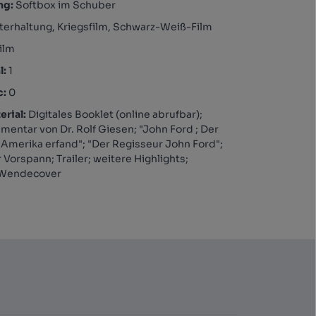
ng:
Softbox im Schuber
terhaltung, Kriegsfilm, Schwarz-Weiß-Film
ilm
l:
1
c:
0
rial:
Digitales Booklet (online abrufbar);
entar von Dr. Rolf Giesen; "John Ford ; Der
 Amerika erfand"; "Der Regisseur John Ford";
Vorspann; Trailer; weitere Highlights;
 Wendecover