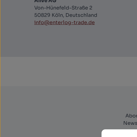
Alive AG
Von-Hünefeld-Straße 2
50829 Köln, Deutschland
info@enterlog-trade.de
Abon
Newsl