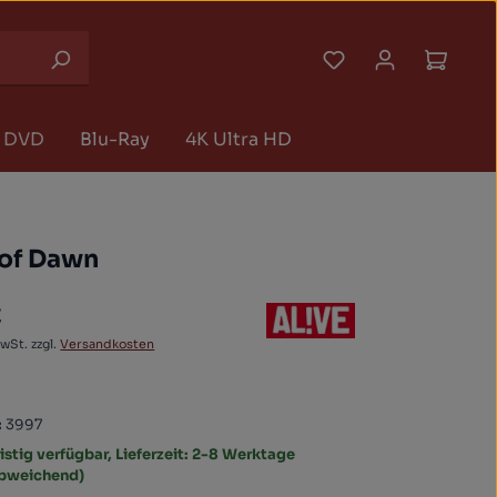
Du hast 0 Produk
Waren
DVD
Blu-Ray
4K Ultra HD
 of Dawn
€
 Preis:
MwSt. zzgl.
Versandkosten
:
3997
istig verfügbar, Lieferzeit: 2-8 Werktage
abweichend)