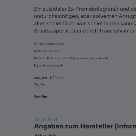
Ein suizidaler Ex-Fremdenlegionär und ei
undurchsichtigen, aber solventen Anzugt
alles schief läuft, was schief laufen kan
Staatsapperat quer durch Transsylvanie
OT: Entre chiens et loups
Frankreich/USA 2002
Darsteller: Richard Berry, Said Taghmaoui, Joaquim de Almeida
Regie: Alexandre Arcady
Laufzeit: 104 min.
Trailer
Sunfilm
Angaben zum Hersteller (Infor