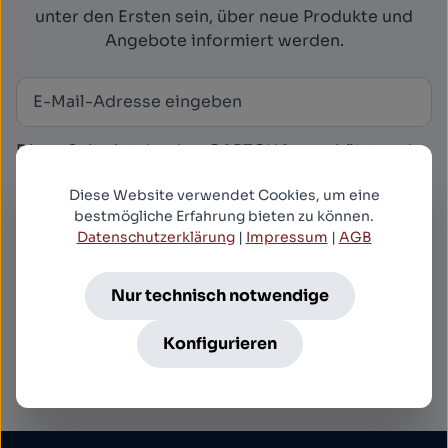
unter den Ersten sein, über neue Produkte und
Angebote informiert werden.
E-Mail-Adresse
*
Newsletter abonnieren
Diese Seite ist durch reCAPTCHA geschützt und
es gelten die
Datenschutzrichtlinie
und
Diese Website verwendet Cookies, um eine
Nutzungsbedingungen
.
bestmögliche Erfahrung bieten zu können.
Datenschutz
Datenschutzerklärung
|
Impressum
|
AGB
Ich habe die
Datenschutzbestimmungen
zur
Kenntnis genommen und die
AGB
gelesen und
Nur technisch notwendige
bin mit ihnen einverstanden.
*
Konfigurieren
Abonnieren