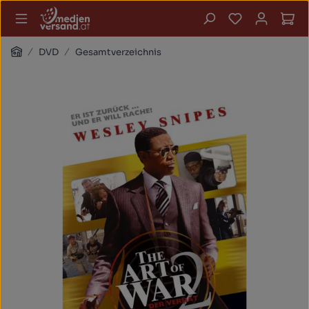
Zum Hauptinhalt springen
Du hast 0 P
Wa
Home
DVD
Gesamtverzeichnis
Bildergalerie überspringen