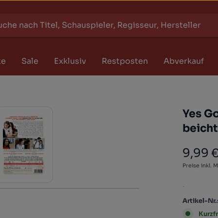
te
Sale
Exklusiv
Restposten
Abverkauf
Yes G
beicht
9,99 
Regulärer
Preise inkl. 
.
Artikel-Nr.
Kurzfr