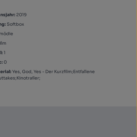
A
nsjahr:
2019
ng:
Softbox
mödie
ilm
l:
1
c:
0
rial:
Yes, God, Yes - Der Kurzfilm;Entfallene
ttakes;Kinotrailer;