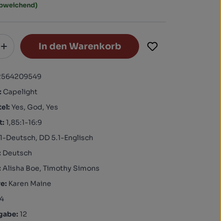
abweichend)
In den Warenkorb
2564209549
:
Capelight
tel:
Yes, God, Yes
t:
1,85:1-16:9
1-Deutsch, DD 5.1-Englisch
:
Deutsch
:
Alisha Boe, Timothy Simons
re:
Karen Maine
4
igabe:
12