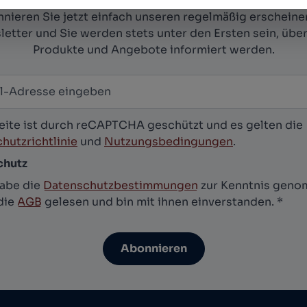
nieren Sie jetzt einfach unseren regelmäßig erschein
etter und Sie werden stets unter den Ersten sein, übe
Produkte und Angebote informiert werden.
-Adresse
*
letter abonnieren
eite ist durch reCAPTCHA geschützt und es gelten die
hutzrichtlinie
und
Nutzungsbedingungen
.
chutz
habe die
Datenschutzbestimmungen
zur Kenntnis gen
die
AGB
gelesen und bin mit ihnen einverstanden.
*
Abonnieren