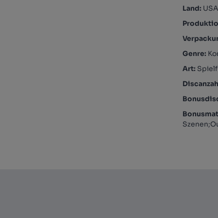
Land:
US
Produktio
Verpacku
Genre:
Ko
Art:
Spielf
Discanzah
Bonusdis
Bonusmate
Szenen;Ou