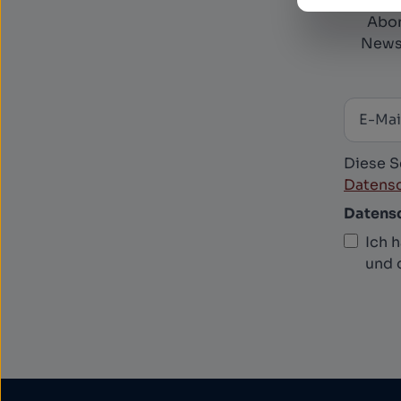
Abon
Newsl
E-Mail
News
Diese S
Datensc
Datens
Ich 
und 