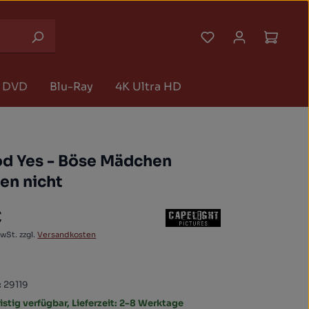
Du hast 0 Produk
Waren
DVD
Blu-Ray
4K Ultra HD
od Yes - Böse Mädchen
en nicht
€
 Preis:
MwSt. zzgl.
Versandkosten
:
29119
istig verfügbar, Lieferzeit: 2-8 Werktage