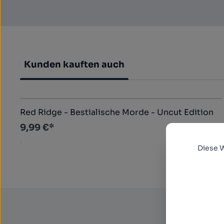
Kunden kauften auch
Produktgalerie überspringen
Red Ridge - Bestialische Morde - Uncut Edition
9,99 €*
.
Diese 