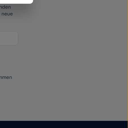
enden
r neue
ommen