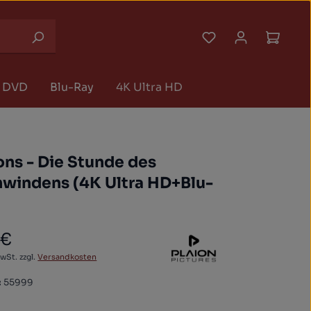
Du hast 0 Produk
Waren
DVD
Blu-Ray
4K Ultra HD
ns - Die Stunde des
hwindens (4K Ultra HD+Blu-
 €
 Preis:
MwSt. zzgl.
Versandkosten
:
55999