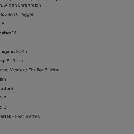
n, Alden Ehrenreich
re:
Zach Cregger
28
igabe:
16
A
nsjahr:
2025
ng:
Softbox
ror, Mystery, Thriller & Krimi
ilm
code:
B
l:
2
c:
0
rial:
- Featurettes