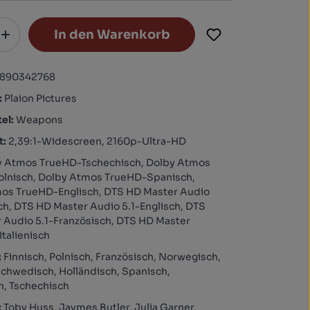
In den Warenkorb
1890342768
:
Plaion Pictures
tel:
Weapons
t:
2,39:1-Widescreen, 2160p-Ultra-HD
y Atmos TrueHD-Tschechisch, Dolby Atmos
lnisch, Dolby Atmos TrueHD-Spanisch,
os TrueHD-Englisch, DTS HD Master Audio
ch, DTS HD Master Audio 5.1-Englisch, DTS
 Audio 5.1-Französisch, DTS HD Master
Italienisch
:
Finnisch, Polnisch, Französisch, Norwegisch,
Schwedisch, Holländisch, Spanisch,
h, Tschechisch
:
Toby Huss, Jaymes Butler, Julia Garner,