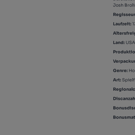
Josh Broli
Regisseu
Laufzeit:
1
Altersfre
Land:
US
Produktio
Verpacku
Genre:
Hor
Art:
Spielf
Regional
Discanzah
Bonusdis
Bonusmate