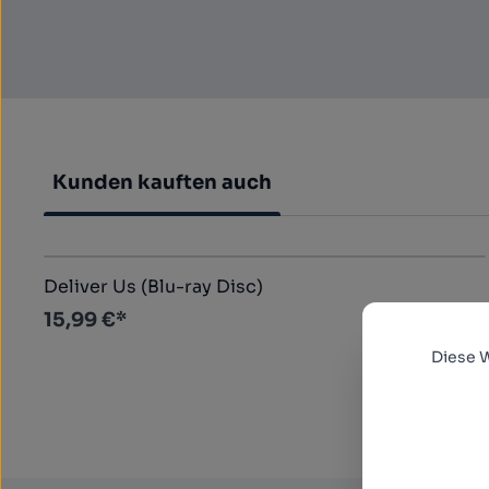
Kunden kauften auch
Produktgalerie überspringen
Deliver Us (Blu-ray Disc)
15,99 €*
Diese 