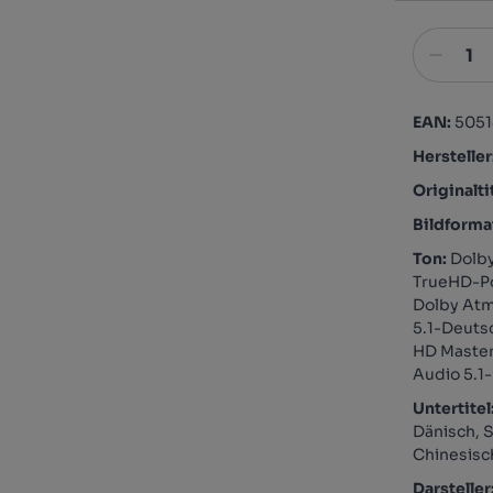
EAN:
505
Hersteller
Originalti
Bildforma
Ton:
Dolb
TrueHD-Po
Dolby Atm
5.1-Deuts
HD Master
Audio 5.1-
Untertitel
Dänisch, 
Chinesisc
Darsteller