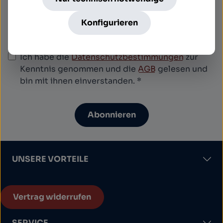
Diese Seite ist durch reCAPTCHA geschützt und
es gelten die
Datenschutzrichtlinie
und
Konfigurieren
Nutzungsbedingungen
.
Datenschutz
Ich habe die
Datenschutzbestimmungen
zur
Kenntnis genommen und die
AGB
gelesen und
bin mit ihnen einverstanden.
*
Abonnieren
UNSERE VORTEILE
Vertrag widerrufen
SERVICE