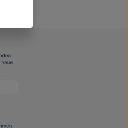
.
.
enden
r neue
ommen