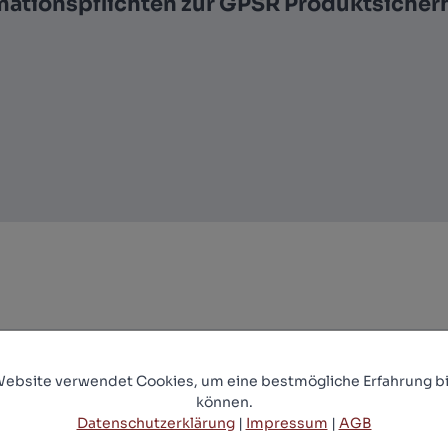
mationspflichten zur GPSR Produktsicher
Website verwendet Cookies, um eine bestmögliche Erfahrung bi
Bolo - Vier Fäuste im wilden Osten - Uncut
können.
Mediabook Edition (DVD+blu-ray) (C)
Datenschutzerklärung
|
Impressum
|
AGB
34,99 €*