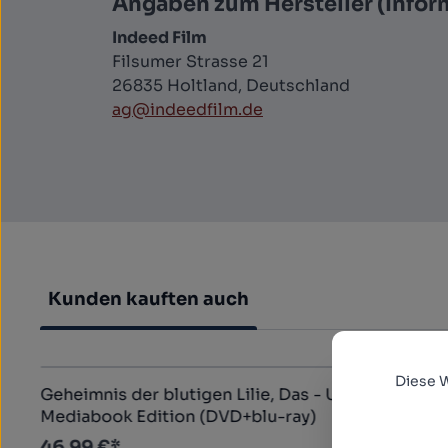
Angaben zum Hersteller (Infor
Indeed Film
Filsumer Strasse 21
26835 Holtland, Deutschland
ag@indeedfilm.de
Kunden kauften auch
Produktgalerie überspringen
Diese 
Geheimnis der blutigen Lilie, Das - Uncut
Mediabook Edition (DVD+blu-ray)
46,99 €*