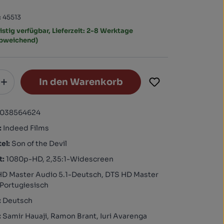
:
45513
istig verfügbar, Lieferzeit: 2-8 Werktage
abweichend)
In den Warenkorb
0038564624
:
Indeed Films
tel:
Son of the Devil
t:
1080p-HD, 2,35:1-Widescreen
HD Master Audio 5.1-Deutsch, DTS HD Master
-Portugiesisch
:
Deutsch
:
Samir Hauaji, Ramon Brant, Iuri Avarenga