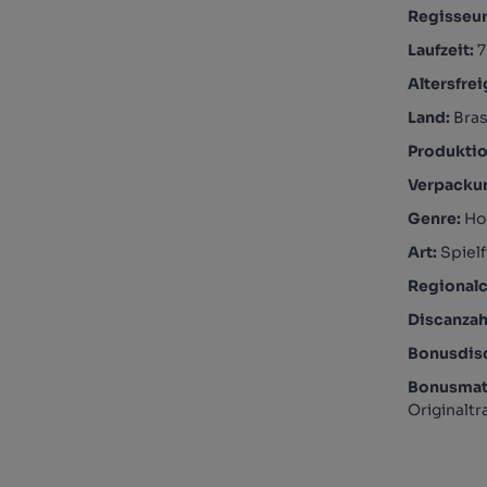
Regisseu
Laufzeit:
7
Altersfre
Land:
Bras
Produktio
Verpacku
Genre:
Ho
Art:
Spielf
Regional
Discanzah
Bonusdis
Bonusmate
Originaltr