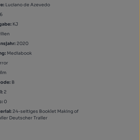
re:
Luciano de Azevedo
6
igabe:
KJ
ilien
nsjahr:
2020
ng:
Mediabook
rror
ilm
code:
B
l:
2
c:
0
rial:
24-seitiges Booklet Making of
ailer Deutscher Trailer