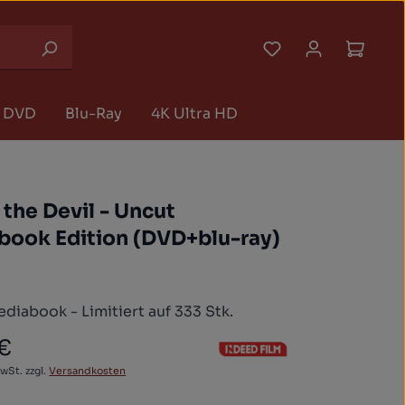
Du hast 0 Produk
Waren
DVD
Blu-Ray
4K Ultra HD
 the Devil - Uncut
book Edition (DVD+blu-ray)
diabook - Limitiert auf 333 Stk.
 €
 Preis:
MwSt. zzgl.
Versandkosten