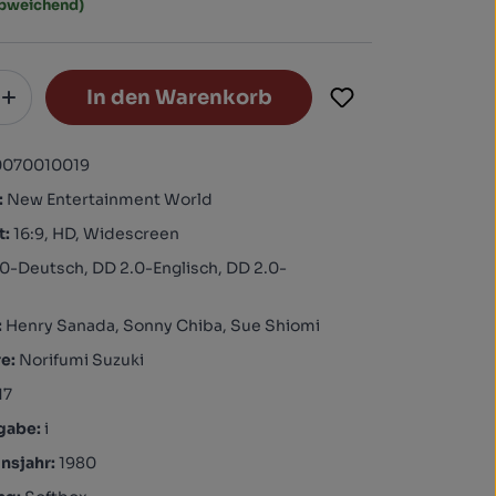
abweichend)
In den Warenkorb
0070010019
:
New Entertainment World
t:
16:9, HD, Widescreen
0-Deutsch, DD 2.0-Englisch, DD 2.0-
h
:
Henry Sanada, Sonny Chiba, Sue Shiomi
re:
Norifumi Suzuki
17
igabe:
i
nsjahr:
1980