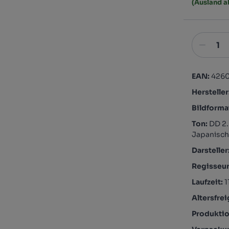
(Ausland 
EAN:
426
Hersteller
Bildforma
Ton:
DD 2.
Japanisc
Darsteller
Regisseu
Laufzeit:
1
Altersfre
Produktio