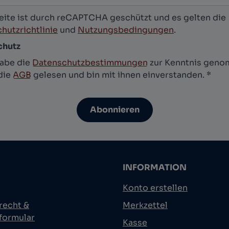
eite ist durch reCAPTCHA geschützt und es gelten die
hutzrichtlinie
und
Nutzungsbedingungen
.
chutz
habe die
Datenschutzbestimmungen
zur Kenntnis gen
die
AGB
gelesen und bin mit ihnen einverstanden.
*
Abonnieren
INFORMATION
Konto erstellen
recht &
Merkzettel
formular
Kasse