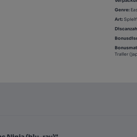
Verpacku
Genre:
Eas
Art:
Spielf
Discanzah
Bonusdis
Bonusmate
Trailer (jap