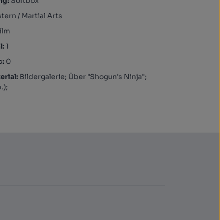
ng:
Softbox
tern / Martial Arts
ilm
l:
1
c:
0
rial:
Bildergalerie; Über "Shogun's Ninja";
.);