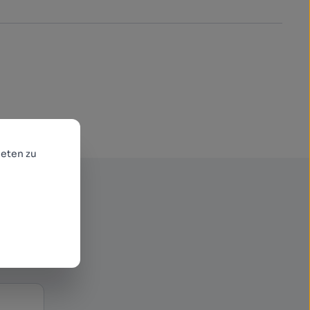
eten zu
enden
r neue