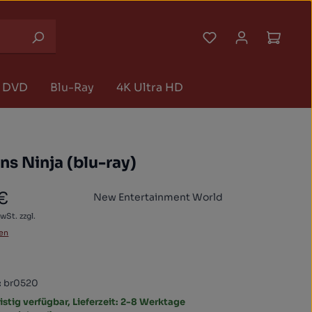
Du hast 0 Produk
Waren
DVD
Blu-Ray
4K Ultra HD
s Ninja (blu-ray)
 €
New Entertainment World
 Preis:
wSt. zzgl.
en
:
br0520
istig verfügbar, Lieferzeit: 2-8 Werktage