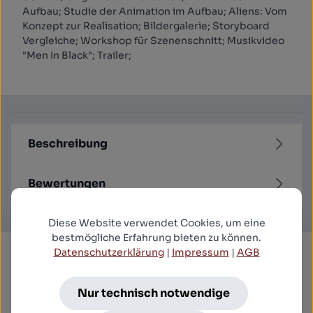
Aufbau; Studie der Animation im Aufbau; Aliens: Vom
Konzept zur Realisation; Bildergalerie; Storyboard
Vergleiche; Workshop für Szenenschnitt; Musikvideo
"Men In Black"; Trailer;
Beschreibung
Bewertungen
Diese Website verwendet Cookies, um eine
bestmögliche Erfahrung bieten zu können.
Datenschutzerklärung
|
Impressum
|
AGB
Produktgalerie überspringen
Kunden kauften auch
Nur technisch notwendige