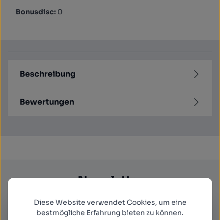
Bonusdisc:
0
Beschreibung
Bewertungen
Newsletter
Abonnieren Sie jetzt einfach unseren regelmäßig
Diese Website verwendet Cookies, um eine
erscheinenden Newsletter und Sie werden stets
bestmögliche Erfahrung bieten zu können.