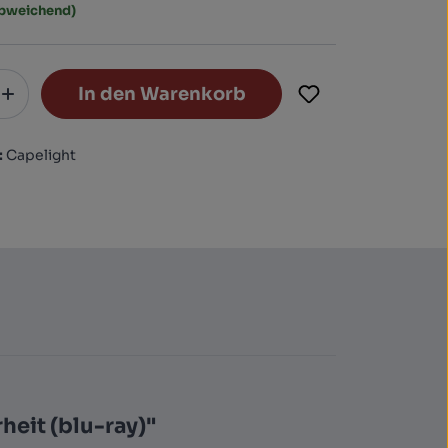
abweichend)
In den Warenkorb
:
Capelight
eit (blu-ray)"