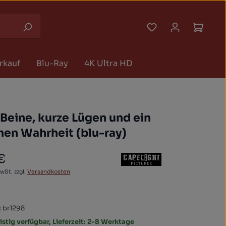
Du hast 0 Produk
Waren
rkauf
Blu-Ray
4K Ultra HD
Beine, kurze Lügen und ein
en Wahrheit (blu-ray)
€
 Preis:
MwSt. zzgl.
Versandkosten
:
br1298
istig verfügbar, Lieferzeit: 2-8 Werktage