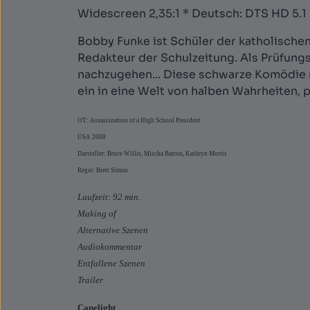
Widescreen 2,35:1 * Deutsch: DTS HD 5.1 
Bobby Funke ist Schüler der katholischen S
Redakteur der Schulzeitung. Als Prüfung
nachzugehen... Diese schwarze Komödie m
ein in eine Welt von halben Wahrheiten, p
OT: Assassination of a High School President
USA 2008
Darsteller: Bruce Willis, Mischa Barton, Kathryn Morris
Regie: Brett Simon
Laufzeit: 92 min.
Making of
Alternative Szenen
Audiokommentar
Entfallene Szenen
Trailer
Capelight