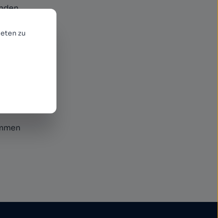
enden
r neue
eten zu
ommen