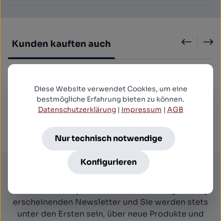
Produktgalerie überspringen
Kunden kauften auch
Die Liebeshexen vom Rio Cannibale - Uncut
Diese Website verwendet Cookies, um eine
Mediabook Edition (DVD+blu-ray) (B)
bestmögliche Erfahrung bieten zu können.
39,99 €*
Datenschutzerklärung
|
Impressum
|
AGB
Nur technisch notwendige
Konfigurieren
Newsletter
Abonnieren Sie jetzt einfach unseren regelmäßig
erscheinenden Newsletter und Sie werden stets
unter den Ersten sein, über neue Produkte und