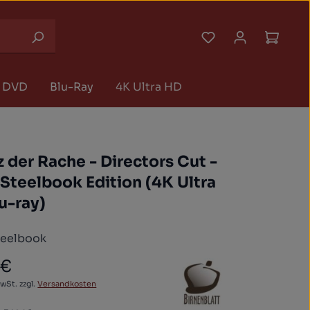
Du hast 0 Produk
Waren
DVD
Blu-Ray
4K Ultra HD
 der Rache - Directors Cut -
Steelbook Edition (4K Ultra
u-ray)
teelbook
 €
 Preis:
MwSt. zzgl.
Versandkosten