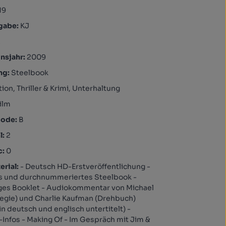
19
igabe:
KJ
A
nsjahr:
2009
ng:
Steelbook
ion, Thriller & Krimi, Unterhaltung
ilm
code:
B
l:
2
c:
0
rial:
- Deutsch HD-Erstveröffentlichung -
es und durchnummeriertes Steelbook -
ges Booklet - Audiokommentar von Michael
egie) und Charlie Kaufman (Drehbuch)
in deutsch und englisch untertitelt) -
-Infos - Making Of - Im Gespräch mit Jim &