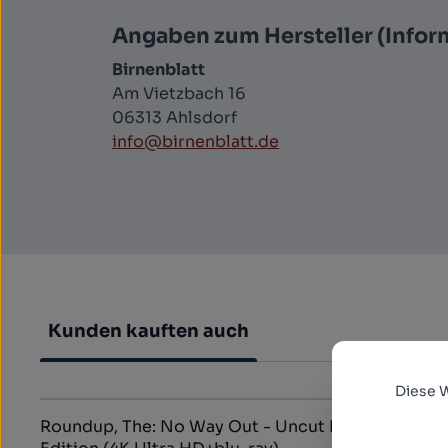
Angaben zum Hersteller (Infor
Birnenblatt
Am Vietzbach 16
06313 Ahlsdorf
info@birnenblatt.de
Kunden kauften auch
Diese 
Produktgalerie überspringen
Roundup, The: No Way Out - Uncut Mediabook