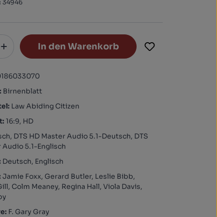
:
34946
In den Warenkorb
0186033070
:
Birnenblatt
tel:
Law Abiding Citizen
t:
16:9, HD
ch, DTS HD Master Audio 5.1-Deutsch, DTS
 Audio 5.1-Englisch
:
Deutsch, Englisch
:
Jamie Foxx, Gerard Butler, Leslie Bibb,
ll, Colm Meaney, Regina Hall, Viola Davis,
by
re:
F. Gary Gray