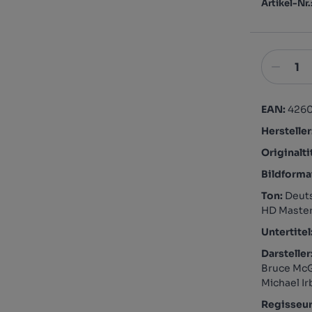
Artikel-Nr.
EAN:
426
Hersteller
Originalti
Bildforma
Ton:
Deuts
HD Master
Untertitel
Darsteller
Bruce McGi
Michael Ir
Regisseu