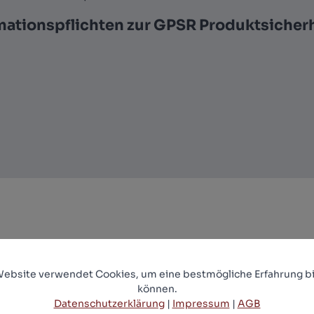
mationspflichten zur GPSR Produktsicher
Website verwendet Cookies, um eine bestmögliche Erfahrung bi
können.
Stephen Kings Der Nebel - Uncut Mediabook
Datenschutzerklärung
|
Impressum
|
AGB