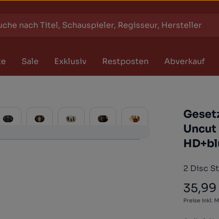
te
Sale
Exklusiv
Restposten
Abverkauf
Gesetz
Uncut 
HD+bl
2 Disc S
35,99
Regulärer
Preise inkl. 