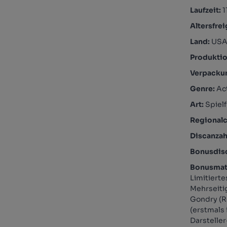
Laufzeit:
1
Altersfre
Land:
US
Produktio
Verpacku
Genre:
Act
Art:
Spielf
Regional
Discanzah
Bonusdis
Bonusmate
Limitiert
Mehrseiti
Gondry (R
(erstmals 
Darsteller