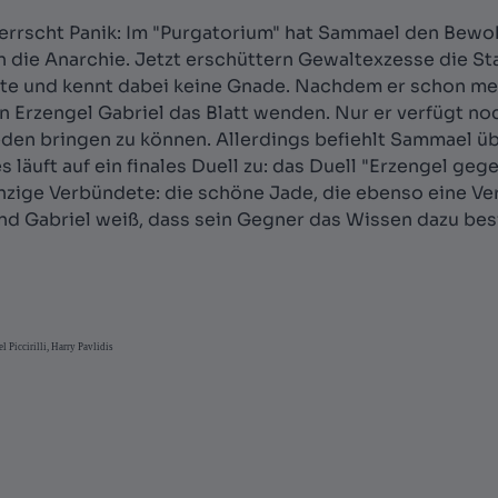
errscht Panik: Im "Purgatorium" hat Sammael den Bewoh
 in die Anarchie. Jetzt erschüttern Gewaltexzesse die S
fte und kennt dabei keine Gnade. Nachdem er schon meh
n Erzengel Gabriel das Blatt wenden. Nur er verfügt no
eden bringen zu können. Allerdings befiehlt Sammael ü
s läuft auf ein finales Duell zu: das Duell "Erzengel ge
inzige Verbündete: die schöne Jade, die ebenso eine V
Und Gabriel weiß, dass sein Gegner das Wissen dazu bes
Piccirilli, Harry Pavlidis