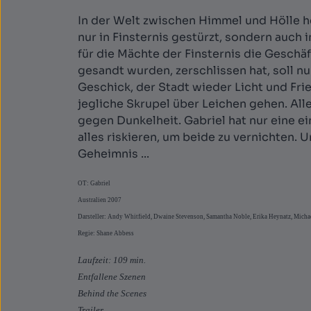
In der Welt zwischen Himmel und Hölle h
nur in Finsternis gestürzt, sondern auch
für die Mächte der Finsternis die Geschä
gesandt wurden, zerschlissen hat, soll nu
Geschick, der Stadt wieder Licht und Fri
jegliche Skrupel über Leichen gehen. Alle
gegen Dunkelheit. Gabriel hat nur eine e
alles riskieren, um beide zu vernichten. 
Geheimnis ...
OT: Gabriel
Australien 2007
Darsteller: Andy Whitfield, Dwaine Stevenson, Samantha Noble, Erika Heynatz, Michael 
Regie: Shane Abbess
Laufzeit: 109 min.
Entfallene Szenen
Behind the Scenes
Trailer