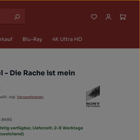
Du hast 0 Produk
Waren
rkauf
Blu-Ray
4K Ultra HD
l - Die Rache ist mein
€
 Preis:
MwSt. zzgl.
Versandkosten
:
8495
istig verfügbar, Lieferzeit: 2-8 Werktage
abweichend)