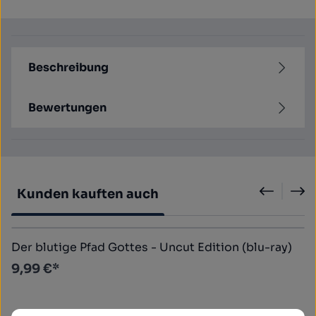
Beschreibung
Bewertungen
Produktgalerie überspringen
Kunden kauften auch
Der blutige Pfad Gottes - Uncut Edition (blu-ray)
9,99 €*