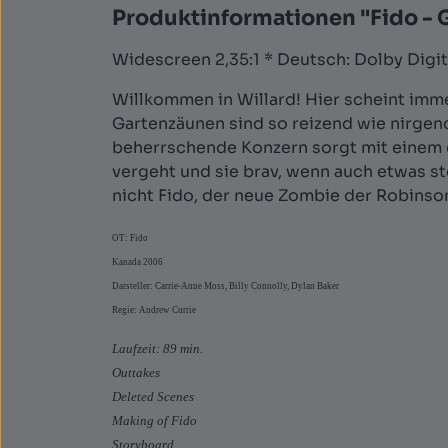
Produktinformationen "Fido - 
Widescreen 2,35:1 * Deutsch: Dolby Digital
Willkommen in Willard! Hier scheint imme
Gartenzäunen sind so reizend wie nirgend
beherrschende Konzern sorgt mit einem e
vergeht und sie brav, wenn auch etwas ste
nicht Fido, der neue Zombie der Robinso
OT: Fido
Kanada 2006
Darsteller: Carrie-Anne Moss, Billy Connolly, Dylan Baker
Regie: Andrew Currie
Laufzeit: 89 min.
Outtakes
Deleted Scenes
Making of Fido
Storyboard