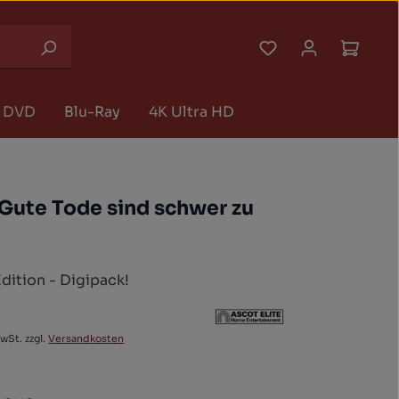
Du hast 0 Produk
Waren
DVD
Blu-Ray
4K Ultra HD
 Gute Tode sind schwer zu
dition - Digipack!
€
 Preis:
MwSt. zzgl.
Versandkosten