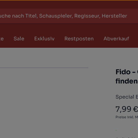
te
Sale
Exklusiv
Restposten
Abverkauf
Fido -
finden
Special E
7,99 
Regulärer
Preise inkl. 
.