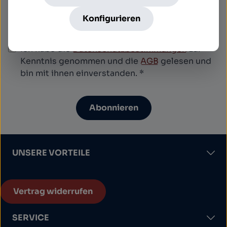
es gelten die
Datenschutzrichtlinie
und
Nutzungsbedingungen
.
Konfigurieren
Datenschutz
Ich habe die
Datenschutzbestimmungen
zur
Kenntnis genommen und die
AGB
gelesen und
bin mit ihnen einverstanden.
*
Abonnieren
UNSERE VORTEILE
Vertrag widerrufen
SERVICE