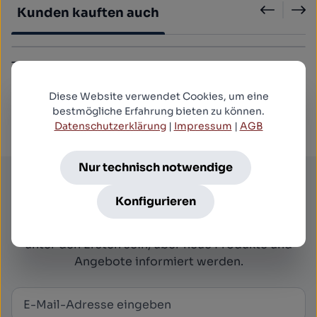
Kunden kauften auch
Triloquist
5,99 €*
Diese Website verwendet Cookies, um eine
.
bestmögliche Erfahrung bieten zu können.
Datenschutzerklärung
|
Impressum
|
AGB
Nur technisch notwendige
Newsletter
Konfigurieren
Abonnieren Sie jetzt einfach unseren regelmäßig
erscheinenden Newsletter und Sie werden stets
unter den Ersten sein, über neue Produkte und
Angebote informiert werden.
E-Mail-Adresse
*
Newsletter abonnieren