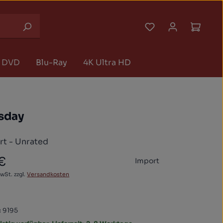
Du hast 0 Produk
Waren
DVD
Blu-Ray
4K Ultra HD
sday
t - Unrated
 €
Import
 Preis:
MwSt. zzgl.
Versandkosten
:
9195