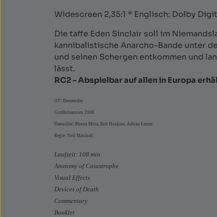
Widescreen 2,35:1 * Englisch: Dolby Digit
Die taffe Eden Sinclair soll im Niemands
kannibalistische Anarcho-Bande unter d
und seinen Schergen entkommen und land
lässt.
RC2 - Abspielbar auf allen in Europa erh
OT: Doomsday
Großbritannien 2008
Darsteller: Rhona Mitra, Bob Hoskins, Adrian Lester
Regie: Neil Marshall
Laufzeit: 108 min.
Anatomy of Catastrophe
Visual Effects
Devices of Death
Commentary
Booklet