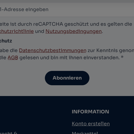
-Adresse
*
letter abonnieren
eite ist durch reCAPTCHA geschützt und es gelten die
hutzrichtlinie
und
Nutzungsbedingungen
.
chutz
habe die
Datenschutzbestimmungen
zur Kenntnis gen
die
AGB
gelesen und bin mit ihnen einverstanden.
*
Abonnieren
INFORMATION
Konto erstellen
recht &
Merkzettel