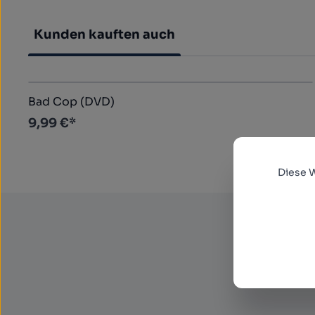
Kunden kauften auch
Produktgalerie überspringen
Bad Cop (DVD)
9,99 €*
Diese 
Abon
Newsl