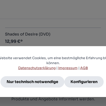
Shades of Desire (DVD)
12,99 €*
.
Website verwendet Cookies, um eine bestmögliche Erfahrung bi
können.
Datenschutzerklärung
|
Impressum
|
AGB
Newsletter
Nur technisch notwendige
Konfigurieren
nieren Sie jetzt einfach unseren regelmäßig erschein
etter und Sie werden stets unter den Ersten sein, übe
Produkte und Angebote informiert werden.