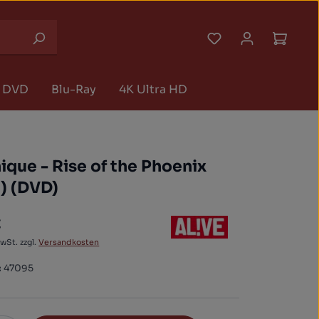
Du hast 0 Produk
Waren
DVD
Blu-Ray
4K Ultra HD
que - Rise of the Phoenix
) (DVD)
€
 Preis:
MwSt. zzgl.
Versandkosten
:
47095