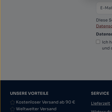
E-Mail
News
Diese S
Datensc
Datens
Ich 
und 
UNSERE VORTEILE
SERVICE
Kostenloser Versand ab 90 €
Lieferzeit
Weltweiter Versand
Widerrufs