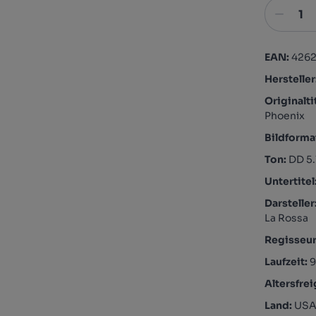
EAN:
426
Hersteller
Originalti
Phoenix
Bildforma
Ton:
DD 5.
Untertitel
Darsteller
La Rossa
Regisseu
Laufzeit:
Altersfre
Land:
US