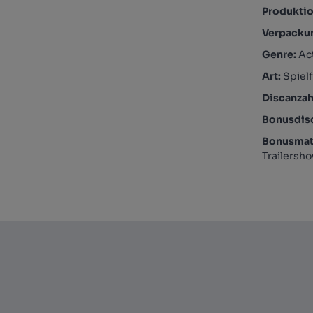
Produktio
Verpacku
Genre:
Ac
Art:
Spielf
Discanzah
Bonusdis
Bonusmate
Trailersh