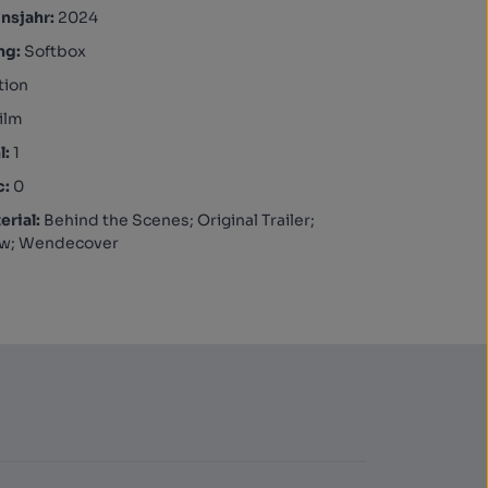
nsjahr:
2024
ng:
Softbox
tion
ilm
l:
1
c:
0
rial:
Behind the Scenes; Original Trailer;
ow; Wendecover