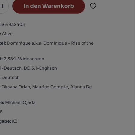
In den Warenkorb
2364932403
:
Alive
tel:
Dominique a.k.a. Dominique - Rise of the
t:
2,35:1-Widescreen
1-Deutsch, DD 5.1-Englisch
:
Deutsch
:
Oksana Orlan, Maurice Compte, Alanna De
re:
Michael Ojeda
95
igabe:
KJ
A