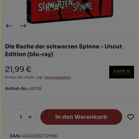
Die Rache der schwarzen Spinne - Uncut
Edition (blu-ray)
21,99 €
Regulärer Preis:
Preise inkl. MwSt. zzgl.
Versandkosten
Artikel-Nr.:
65726
In den Warenkorb
EAN:
4041036372996