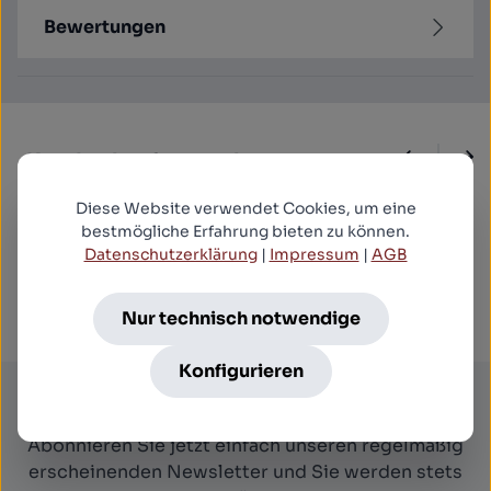
Bewertungen
Produktgalerie überspringen
Kunden kauften auch
Diese Website verwendet Cookies, um eine
bestmögliche Erfahrung bieten zu können.
BLOODFIST 2 (Blu-ray Disc)
Datenschutzerklärung
|
Impressum
|
AGB
19,99 €*
Nur technisch notwendige
Konfigurieren
Newsletter
Abonnieren Sie jetzt einfach unseren regelmäßig
erscheinenden Newsletter und Sie werden stets