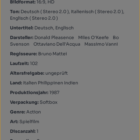
Bildformat:
16:9, HD
Ton:
Deutsch ( Stereo 2.0 ), Italienisch ( Stereo 2.0 ),
Englisch ( Stereo 2.0 )
Untertitel:
Deutsch, Englisch
Darsteller:
Donald Pleasence Miles O'Keefe Bo
Svenson Ottaviano Dell'Acqua Massimo Vanni
Regisseure:
Bruno Mattei
Laufzeit:
102
Altersfreigabe:
ungeprüft
Land:
Italien Philippinen Indien
Produktionsjahr:
1987
Verpackung:
Softbox
Genre:
Action
Art:
Spielfilm
Discanzahl:
1