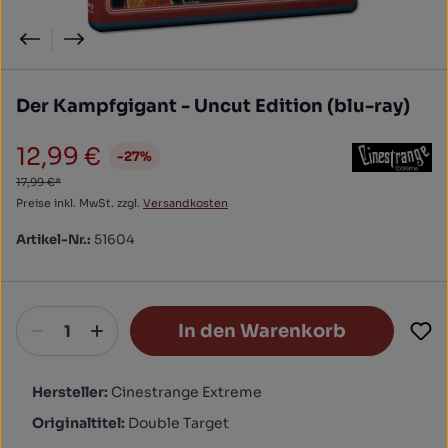
Der Kampfgigant - Uncut Edition (blu-ray)
12,99 €
-27%
Verkaufspreis:
17,99 €*
Preise inkl. MwSt. zzgl.
Versandkosten
Artikel-Nr.:
51604
In den Warenkorb
Hersteller:
Cinestrange Extreme
Originaltitel:
Double Target