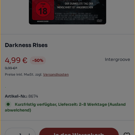
Darkness Rises
4,99 €
intergroove
-50%
Verkaufspreis:
9,99 €*
Preise inkl. MwSt. zzgl.
Versandkosten
.
Artikel-Nr.:
8674
Kurzfristig verfügbar, Lieferzeit: 2-8 Werktage (Ausland
abweichend)