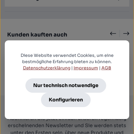
Produktgalerie überspringen
Kunden kauften auch
Diese Website verwendet Cookies, um eine
Across the River - Uncut Edition (blu-ray)
bestmögliche Erfahrung bieten zu können.
12,99 €*
Datenschutzerklärung
|
Impressum
|
AGB
Nur technisch notwendige
Konfigurieren
Newsletter
Abonnieren Sie jetzt einfach unseren regelmäßig
erscheinenden Newsletter und Sie werden stets
unter den Ersten sein, über neue Produkte und