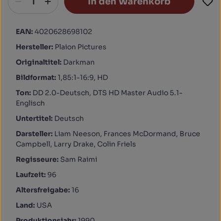
In den Warenkorb
EAN:
4020628698102
Hersteller:
Plaion Pictures
Originaltitel:
Darkman
Bildformat:
1,85:1-16:9, HD
Ton:
DD 2.0-Deutsch, DTS HD Master Audio 5.1-
Englisch
Untertitel:
Deutsch
Darsteller:
Liam Neeson, Frances McDormand, Bruce
Campbell, Larry Drake, Colin Friels
Regisseure:
Sam Raimi
Laufzeit:
96
Altersfreigabe:
16
Land:
USA
Produktionsjahr:
1990