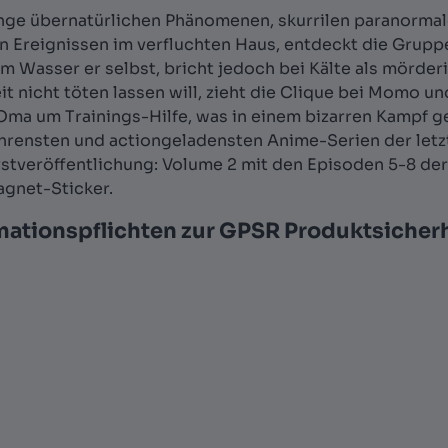
Menge übernatürlichen Phänomenen, skurrilen paranorm
Ereignissen im verfluchten Haus, entdeckt die Gruppe 
em Wasser er selbst, bricht jedoch bei Kälte als mörde
 nicht töten lassen will, zieht die Clique bei Momo und
ma um Trainings-Hilfe, was in einem bizarren Kampf g
hrensten und actiongeladensten Anime-Serien der letzte
rstveröffentlichung: Volume 2 mit den Episoden 5-8 der 
agnet-Sticker.
mationspflichten zur GPSR Produktsicher