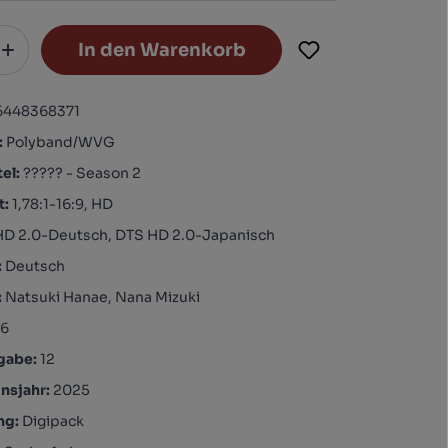
In den Warenkorb
6448368371
:
Polyband/WVG
tel:
????? - Season 2
t:
1,78:1-16:9, HD
HD 2.0-Deutsch, DTS HD 2.0-Japanisch
:
Deutsch
:
Natsuki Hanae, Nana Mizuki
96
igabe:
12
nsjahr:
2025
ng:
Digipack