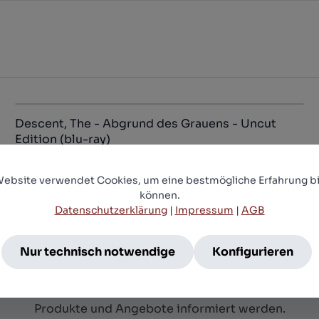
Descent, The - Abgrund des Grauens - Uncut
Edition (blu-ray)
15,99 €*
Website verwendet Cookies, um eine bestmögliche Erfahrung bi
können.
Datenschutzerklärung
|
Impressum
|
AGB
Newsletter
Nur technisch notwendige
Konfigurieren
nieren Sie jetzt einfach unseren regelmäßig erschein
etter und Sie werden stets unter den Ersten sein, übe
Produkte und Angebote informiert werden.