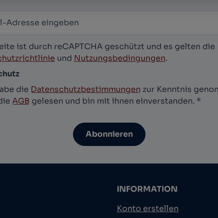
-Adresse
*
letter abonnieren
eite ist durch reCAPTCHA geschützt und es gelten die
hutzrichtlinie
und
Nutzungsbedingungen
.
chutz
habe die
Datenschutzbestimmungen
zur Kenntnis gen
die
AGB
gelesen und bin mit ihnen einverstanden.
*
Abonnieren
INFORMATION
Konto erstellen