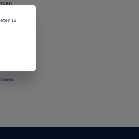
enden
r neue
eten zu
ommen