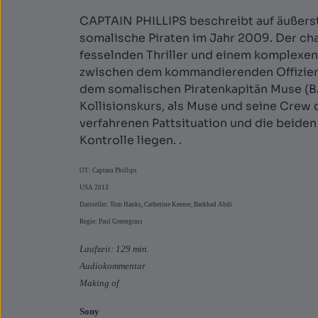
CAPTAIN PHILLIPS beschreibt auf äußerst
somalische Piraten im Jahr 2009. Der cha
fesselnden Thriller und einem komplexen 
zwischen dem kommandierenden Offizier d
dem somalischen Piratenkapitän Muse (BA
Kollisionskurs, als Muse und seine Crew d
verfahrenen Pattsituation und die beiden 
Kontrolle liegen. .
OT: Captain Phillips
USA 2013
Darsteller: Tom Hanks, Catherine Keener, Barkhad Abdi
Regie: Paul Greengrass
Laufzeit: 129 min.
Audiokommentar
Making of
Sony