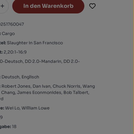
In den Warenkorb
9251760047
:
Cargo
tel:
Slaughter in San Francisco
t:
2,20:1-16:9
0-Deutsch, DD 2.0-Mandarin, DD 2.0-
:
Deutsch, Englisch
:
Robert Jones, Dan Ivan, Chuck Norris, Wang
ia Chang, James Econmonides, Bob Talbert,
yd
re:
Wei Lo, William Lowe
99
igabe:
18