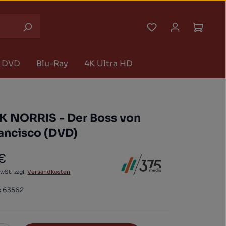
Du hast 0 Produk
Waren
DVD
Blu-Ray
4K Ultra HD
 NORRIS - Der Boss von
ancisco (DVD)
 €
 Preis:
MwSt. zzgl.
Versandkosten
:
63562