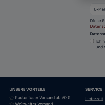
E-Mail
News
Diese S
Datensc
Datens
Ich 
und 
UNSERE VORTEILE
SERVICE
Kostenloser Versand ab 90 €
Lieferzeit
Weltweiter Versand