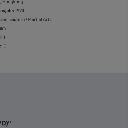
, Hongkong
nsjahr:
1973
ion, Eastern / Martial Arts
ilm
l:
1
c:
0
VD)"