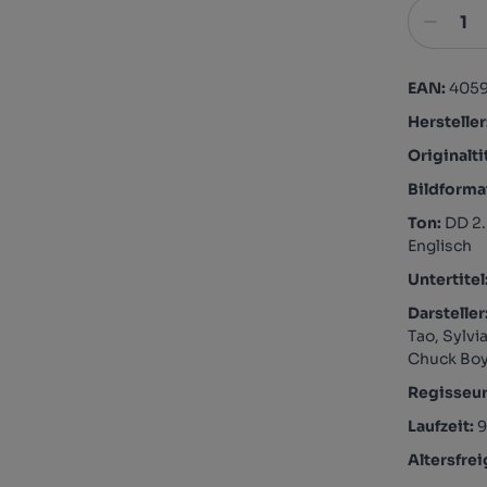
EAN:
405
Hersteller
Originalti
Bildforma
Ton:
DD 2.
Englisch
Untertitel
Darsteller
Tao, Sylv
Chuck Bo
Regisseu
Laufzeit:
Altersfre