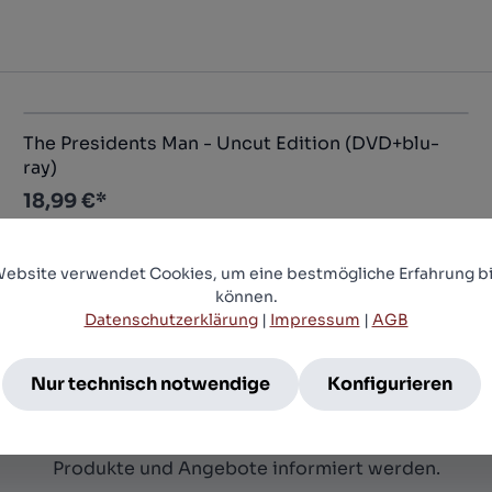
The Presidents Man - Uncut Edition (DVD+blu-
ray)
18,99 €*
Website verwendet Cookies, um eine bestmögliche Erfahrung bi
können.
Datenschutzerklärung
|
Impressum
|
AGB
Newsletter
Nur technisch notwendige
Konfigurieren
nieren Sie jetzt einfach unseren regelmäßig erschein
etter und Sie werden stets unter den Ersten sein, übe
Produkte und Angebote informiert werden.