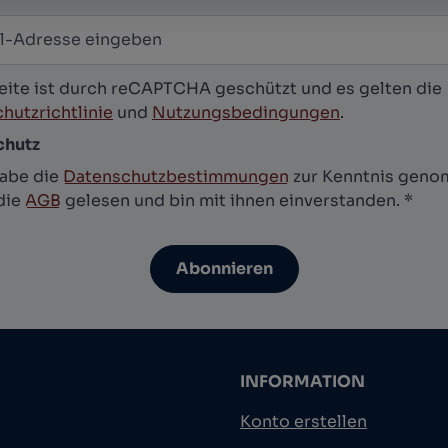
-Adresse
*
letter abonnieren
eite ist durch reCAPTCHA geschützt und es gelten die
hutzrichtlinie
und
Nutzungsbedingungen
.
chutz
habe die
Datenschutzbestimmungen
zur Kenntnis gen
die
AGB
gelesen und bin mit ihnen einverstanden.
*
Abonnieren
INFORMATION
Konto erstellen