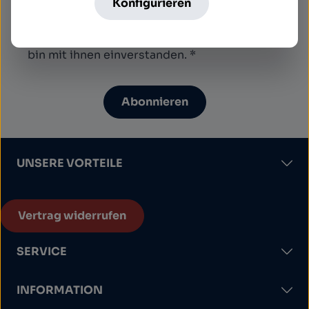
Konfigurieren
Ich habe die
Datenschutzbestimmungen
zur
Kenntnis genommen und die
AGB
gelesen und
bin mit ihnen einverstanden.
*
Abonnieren
UNSERE VORTEILE
Vertrag widerrufen
SERVICE
INFORMATION