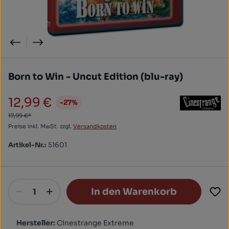
Born to Win - Uncut Edition (blu-ray)
12,99 €
-27%
Verkaufspreis:
17,99 €*
Preise inkl. MwSt. zzgl.
Versandkosten
Artikel-Nr.:
51601
In den Warenkorb
Hersteller:
Cinestrange Extreme