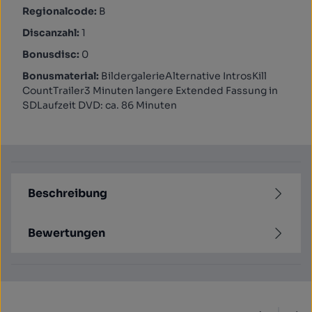
Regionalcode:
B
Discanzahl:
1
Bonusdisc:
0
Bonusmaterial:
BildergalerieAlternative IntrosKill
CountTrailer3 Minuten langere Extended Fassung in
SDLaufzeit DVD: ca. 86 Minuten
Beschreibung
Bewertungen
Produktgalerie überspringen