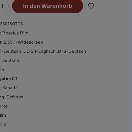
In den Warenkorb
1658150705
:
Tiberius Film
t:
2,35:1-Widescreen
1-Deutsch, DD 5.1-Englisch, DTS-Deutsch
:
Deutsch
75
igabe:
KJ
, Kanada
ng:
Softbox
rror
ilm
l:
2