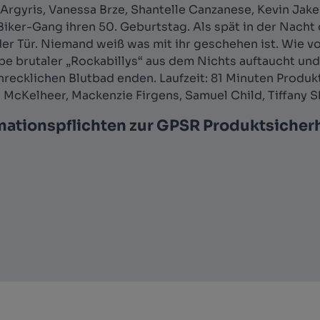
e Argyris, Vanessa Brze, Shantelle Canzanese, Kevin Ja
iker-Gang ihren 50. Geburtstag. Als spät in der Nacht d
 der Tür. Niemand weiß was mit ihr geschehen ist. Wie 
pe brutaler „Rockabillys“ aus dem Nichts auftaucht un
hrecklichen Blutbad enden. Laufzeit: 81 Minuten Produkti
h McKelheer, Mackenzie Firgens, Samuel Child, Tiffany S
mationspflichten zur GPSR Produktsicher