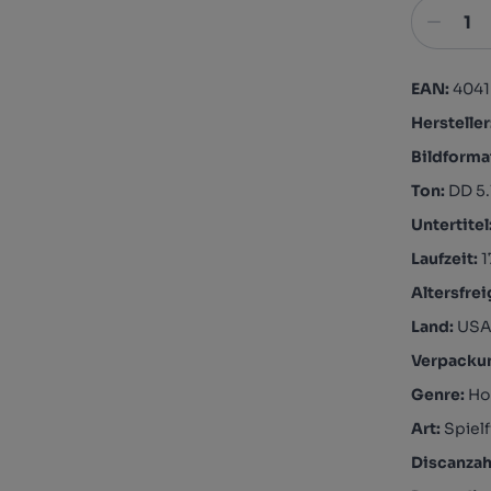
EAN:
404
Hersteller
Bildforma
Ton:
DD 5.
Untertitel
Laufzeit:
1
Altersfre
Land:
USA
Verpacku
Genre:
Ho
Art:
Spielf
Discanzah