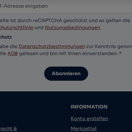
-Adresse
*
letter abonnieren
eite ist durch reCAPTCHA geschützt und es gelten die
hutzrichtlinie
und
Nutzungsbedingungen
.
chutz
habe die
Datenschutzbestimmungen
zur Kenntnis gen
die
AGB
gelesen und bin mit ihnen einverstanden.
*
Abonnieren
INFORMATION
Konto erstellen
recht &
Merkzettel