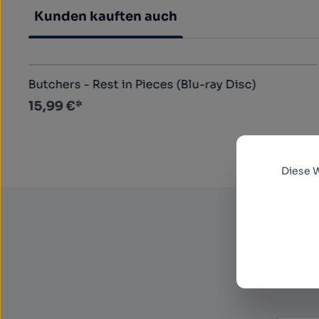
Kunden kauften auch
Produktgalerie überspringen
Butchers - Rest in Pieces (Blu-ray Disc)
15,99 €*
Diese 
Abon
Newsl