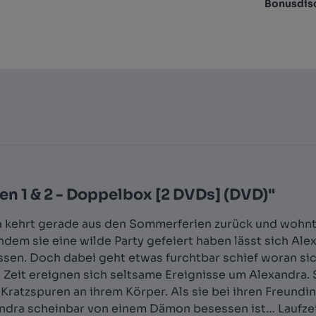
Bonusdis
n 1 & 2 - Doppelbox [2 DVDs] (DVD)"
dra kehrt gerade aus den Sommerferien zurück und wohnt
em sie eine wilde Party gefeiert haben lässt sich Ale
assen. Doch dabei geht etwas furchtbar schief woran s
n Zeit ereignen sich seltsame Ereignisse um Alexandra. 
atzspuren an ihrem Körper. Als sie bei ihren Freundin
xandra scheinbar von einem Dämon besessen ist… Laufze