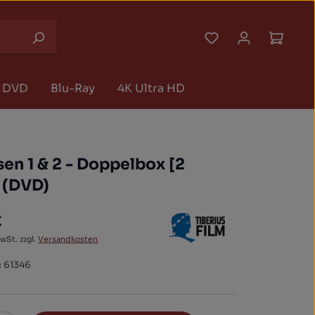
Du hast 0 Produk
Waren
DVD
Blu-Ray
4K Ultra HD
en 1 & 2 - Doppelbox [2
 (DVD)
€
 Preis:
MwSt. zzgl.
Versandkosten
:
61346