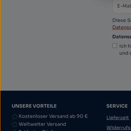
E-Mail
News
Diese S
Datensc
Datens
Ich 
und 
UNSERE VORTEILE
SERVICE
Kostenloser Versand ab 90 €
Lieferzeit
Weltweiter Versand
Widerrufs