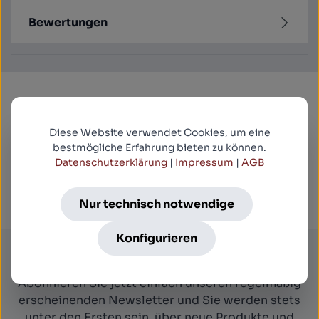
Bewertungen
Produktgalerie überspringen
Kunden kauften auch
Diese Website verwendet Cookies, um eine
bestmögliche Erfahrung bieten zu können.
Datenschutzerklärung
|
Impressum
|
AGB
The Devil Below (Blu-ray Disc)
14,99 €*
Nur technisch notwendige
Konfigurieren
Newsletter
Abonnieren Sie jetzt einfach unseren regelmäßig
erscheinenden Newsletter und Sie werden stets
unter den Ersten sein, über neue Produkte und