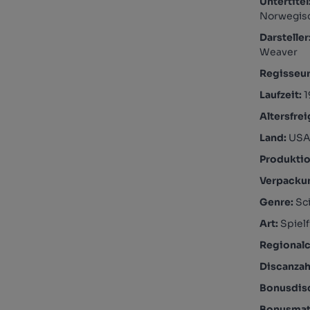
Untertitel
Norwegisc
Darsteller
Weaver
Regisseu
Laufzeit:
1
Altersfre
Land:
US
Produktio
Verpacku
Genre:
Sc
Art:
Spielf
Regional
Discanzah
Bonusdis
Bonusmate