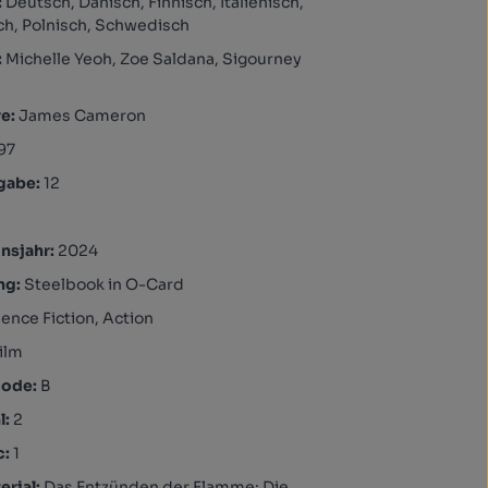
:
Deutsch, Dänisch, Finnisch, Italienisch,
h, Polnisch, Schwedisch
:
Michelle Yeoh, Zoe Saldana, Sigourney
re:
James Cameron
97
igabe:
12
A
nsjahr:
2024
ng:
Steelbook in O-Card
ience Fiction, Action
ilm
code:
B
l:
2
c:
1
rial:
Das Entzünden der Flamme: Die