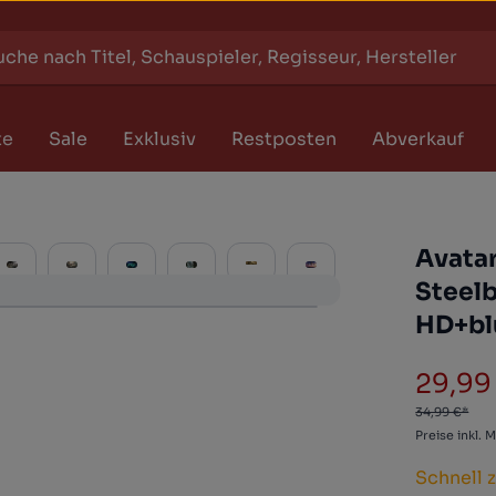
te
Sale
Exklusiv
Restposten
Abverkauf
Avatar
Steelb
HD+bl
29,99
Verkaufs
34,99 €*
Preise inkl. 
Schnell 