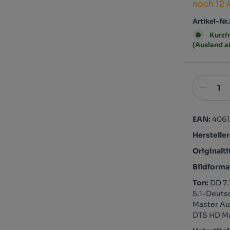
noch 12 
Artikel-Nr.
Kurzfr
(Ausland 
EAN:
406
Hersteller
Originalti
Bildforma
Ton:
DD 7.
5.1-Deuts
Master Aud
DTS HD Ma