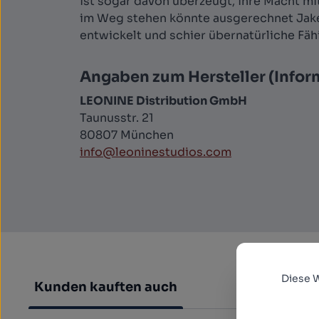
ist sogar davon überzeugt, ihre Macht mi
im Weg stehen könnte ausgerechnet Jake
entwickelt und schier übernatürliche Fähi
Angaben zum Hersteller (Infor
LEONINE Distribution GmbH
Taunusstr. 21
80807 München
info@leoninestudios.com
Diese 
Kunden kauften auch