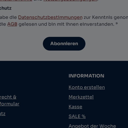
chutz
habe die
Datenschutzbestimmungen
zur Kenntnis gen
die
AGB
gelesen und bin mit ihnen einverstanden.
*
Abonnieren
INFORMATION
Konto erstellen
recht &
Merkzettel
formular
Kasse
utz
SALE %
Angebot der Woche