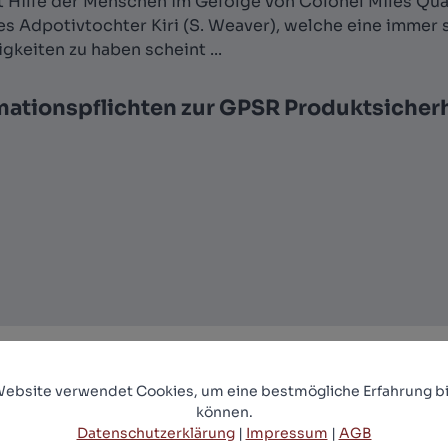
t Hilfe der Menschen im Gefolge von Colonel Miles Qua
s Adpotivtochter Kiri (S. Weaver), welche eine immer
gkeiten zu haben scheint ...
mationspflichten zur GPSR Produktsicher
Website verwendet Cookies, um eine bestmögliche Erfahrung bi
können.
Datenschutzerklärung
|
Impressum
|
AGB