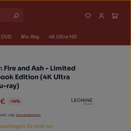
Du hast 0 Produk
Waren
DVD
Blu-Ray
4K Ultra HD
: Fire and Ash - Limited
ook Edition (4K Ultra
u-ray)
 €
-14%
preis:
MwSt. zzgl.
Versandkosten
zuschlagen! Es sind nur