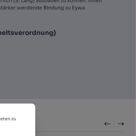
ritch (S. Lang) ausbauen zu können. Ihnen
 stärker werdende Bindung zu Eywa
heitsverordnung)
eten zu