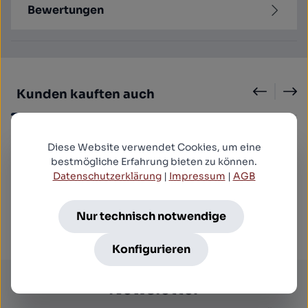
Bewertungen
Produktgalerie überspringen
Kunden kauften auch
Geballte Ladung - Uncut Mediabook Edition (4K
Diese Website verwendet Cookies, um eine
Ultra HD+blu-ray) (A)
bestmögliche Erfahrung bieten zu können.
Datenschutzerklärung
|
Impressum
|
AGB
37,99 €*
Nur technisch notwendige
Konfigurieren
Newsletter