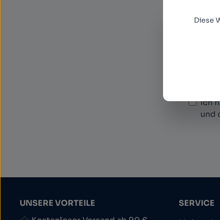
Diese 
E-Mail
News
Diese S
Datensc
Datens
Ich 
und 
UNSERE VORTEILE
SERVICE