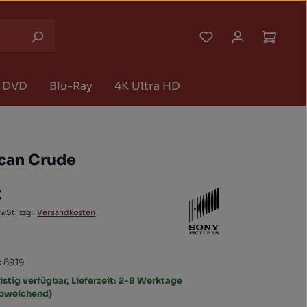
Du hast 0 Produk
Waren
DVD
Blu-Ray
4K Ultra HD
can Crude
€
 Preis:
MwSt. zzgl.
Versandkosten
:
8919
istig verfügbar, Lieferzeit: 2-8 Werktage
abweichend)