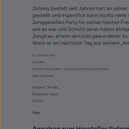
Johnny bastelt seit Jahren hart an seine
gestellt und eigentlich kann nichts mehr 
Junggesellen Party für seinen besten Freu
wie es war und Schuld daran haben einige
Jungfrau, einem verrückt gewordener Ex-
Wenn er am nächsten Tag aus seinem „Ame
OT: American Crude
USA 2008
Darsteller: Raymond Barry´, Amanda Detmer, Michael Clarke Duncan
Regie: Craig Sheffer
Laufzeit: 94 min.
Entfallene Szene
Trailer
Sony