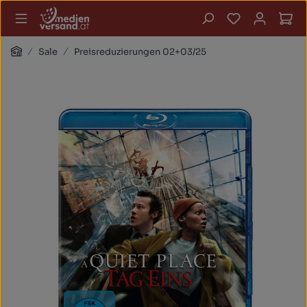
Zum Hauptinhalt springen
Du hast 0 P
Wa
Home
Sale
Preisreduzierungen 02+03/25
Bildergalerie überspringen