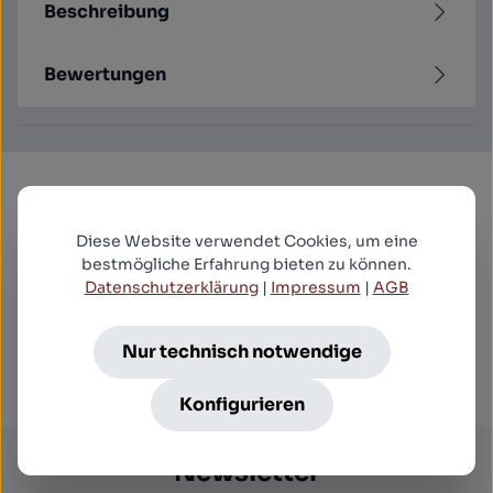
Beschreibung
Bewertungen
Produktgalerie überspringen
Kunden kauften auch
Diese Website verwendet Cookies, um eine
bestmögliche Erfahrung bieten zu können.
Datenschutzerklärung
|
Impressum
|
AGB
House Collection - Teil 1-4 (Uncut) [4 BRs] (Blu-ray
Disc)
34,99 €*
Nur technisch notwendige
Konfigurieren
Newsletter