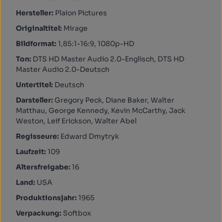
Hersteller:
Plaion Pictures
Originaltitel:
Mirage
Bildformat:
1,85:1-16:9, 1080p-HD
Ton:
DTS HD Master Audio 2.0-Englisch, DTS HD
Master Audio 2.0-Deutsch
Untertitel:
Deutsch
Darsteller:
Gregory Peck, Diane Baker, Walter
Matthau, George Kennedy, Kevin McCarthy, Jack
Weston, Leif Erickson, Walter Abel
Regisseure:
Edward Dmytryk
Laufzeit:
109
Altersfreigabe:
16
Land:
USA
Produktionsjahr:
1965
Verpackung:
Softbox