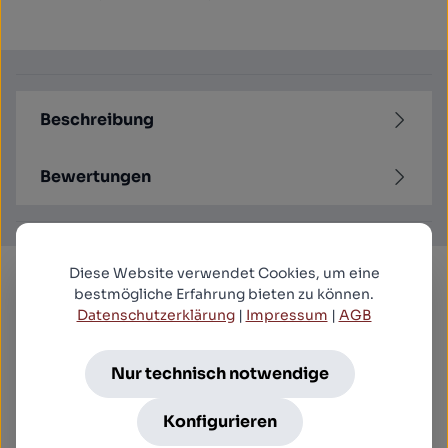
Beschreibung
Bewertungen
Diese Website verwendet Cookies, um eine
Produktgalerie überspringen
bestmögliche Erfahrung bieten zu können.
Kunden kauften auch
Datenschutzerklärung
|
Impressum
|
AGB
Nur technisch notwendige
Der Exorzist (4K Ultra HD) + (Blu-ray)
18,99 €*
Konfigurieren